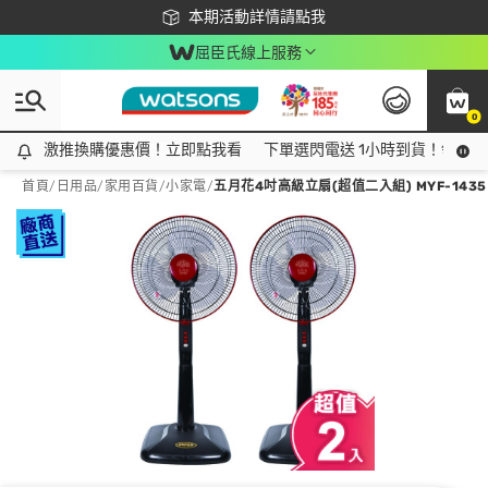
下載app最高回饋$350
本期活動詳情請點我
屈臣氏線上服務
0
激推換購優惠價！立即點我看
激推換購優惠價！立即點我看
下單選閃電送 1小時到貨！領神券
首頁
/
日用品
/
家用百貨
/
小家電
/
五月花4吋高級立扇(超值二入組) MYF-1435