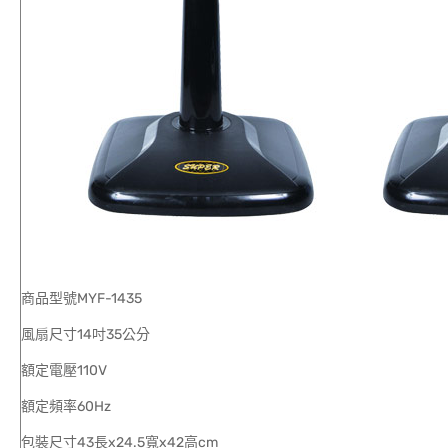
商品型號MYF-1435
風扇尺寸14吋35公分
額定電壓110V
額定頻率60Hz
包裝尺寸43長x24.5寬x42高cm