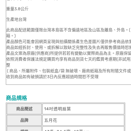
重量3.8公斤
生產地台灣
此商品配送範圍僅限台灣本島區不含偏遠地區及山區及離島、外島。(
箱。)
產品顏色可能會因網頁呈現與拍攝關係產生色差圖片僅供參考商品依
商品如經拆封、使用、或拆解以致缺乏完整性及失去再販售價值時恕無
產品文案為原廠(供應商)所提供若若有變動以實際商品為主。原廠保
依照消費者保護法規定購買均享有商品到貨七天的鑑賞考慮期(非試用
整
( 商品、所屬附件、包裝紙盒/袋 無破壞、廠商紙箱及所有附隨文件或
收到商品如有破損請於3日內反應超過時間恕不受理
商品規格
商品簡述
14吋透明扇葉
品牌
五月花