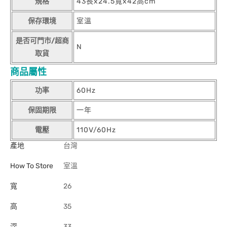
規格
43長x24.5寬x42高cm
保存環境
室溫
是否可門市/超商
N
取貨
商品屬性
功率
60Hz
保固期限
一年
電壓
110V/60Hz
產地
台灣
How To Store
室溫
寬
26
高
35
深
33