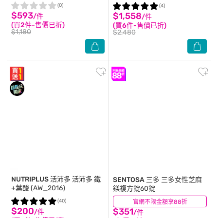
盒
(0)
(4)
$593
$1,558
/件
/件
(買2件-售價已折)
(買6件-售價已折)
$1,180
$2,480
NUTRIPLUS 活沛多
活沛多 鐵
SENTOSA 三多
三多女性芝麻
+葉酸 (AW_2016)
鎂複方錠60錠
(40)
官網不限金額享88折
(18)
$200
$351
/件
/件