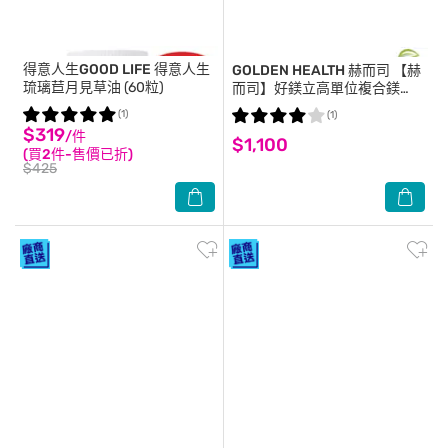
得意人生GOOD LIFE
得意人生
GOLDEN HEALTH 赫而司
【赫
琉璃苣月見草油 (60粒)
而司】好鎂立高單位複合鎂
500MG(100顆*1罐)(美國專利
(1)
(1)
甘胺酸螯合鎂+日本高純度鎂粉
$319
/件
$1,100
幫助入睡全素食膠囊)
(買2件-售價已折)
$425