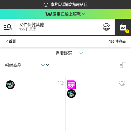
下載app最高回饋$350
本期活動詳情請點我
屈臣氏線上服務
女性保健其他
156 件貨品
0
首頁
156 件貨品
進階篩選