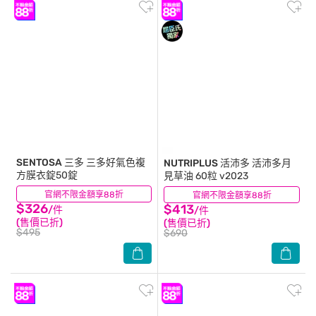
SENTOSA 三多
三多好氣色複
NUTRIPLUS 活沛多
活沛多月
方膜衣錠50錠
見草油 60粒 v2023
官網不限金額享88折
(10)
官網不限金額享88折
(2)
$326
$413
/件
/件
(售價已折)
(售價已折)
$495
$690