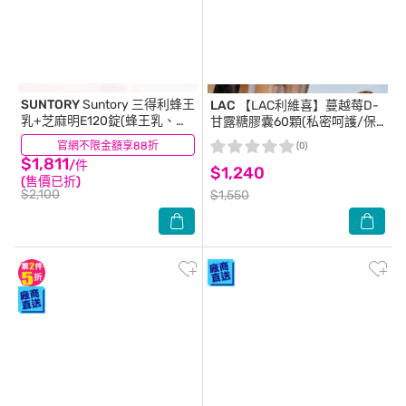
SUNTORY
Suntory 三得利蜂王
LAC
【LAC利維喜】蔓越莓D-
乳+芝麻明E120錠(蜂王乳、賽
甘露糖膠囊60顆(私密呵護/保
洛美、芝麻明、維生素E、芝麻
護秘密基地/甘露糖/維生素C/
官網不限金額享88折
(10)
(0)
素)
素食可)
$1,811
/件
$1,240
(售價已折)
$2,100
$1,550