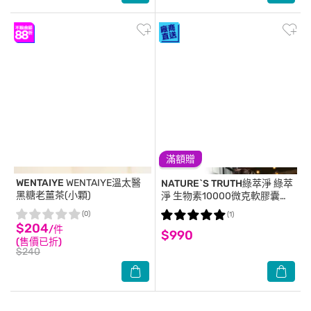
滿額贈
WENTAIYE
WENTAIYE溫太醫
NATURE`S TRUTH綠萃淨
綠萃
黑糖老薑茶(小顆)
淨 生物素10000微克軟膠囊
(100粒/瓶)
(0)
(1)
$204
/件
$990
(售價已折)
$240