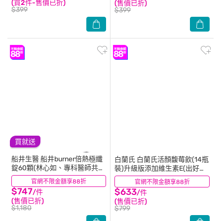
(買2件-售價已折)
(售價已折)
$399
$399
買就送
船井生醫
船井burner倍熱極纖
白蘭氏
白蘭氏活顏馥莓飲(14瓶
錠60顆(林心如、專科醫師共同
裝)升級版添加維生素E(出好氣
推薦-衛福部核准健康食品)
色)
官網不限金額享88折
(17)
官網不限金額享88折
(50)
$747
$633
/件
/件
(售價已折)
(售價已折)
$1,180
$799