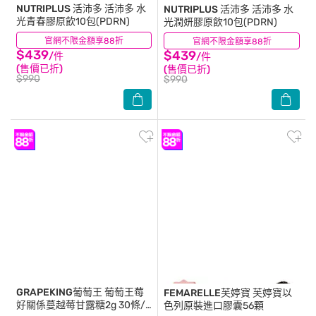
NUTRIPLUS 活沛多
活沛多 水
NUTRIPLUS 活沛多
活沛多 水
光青春膠原飲10包(PDRN)
光潤妍膠原飲10包(PDRN)
官網不限金額享88折
(0)
官網不限金額享88折
(0)
$439
$439
/件
/件
(售價已折)
(售價已折)
$990
$990
GRAPEKING葡萄王
葡萄王莓
FEMARELLE芙婷寶
芙婷寶以
好關係蔓越莓甘露糖2g 30條/
色列原裝進口膠囊56顆