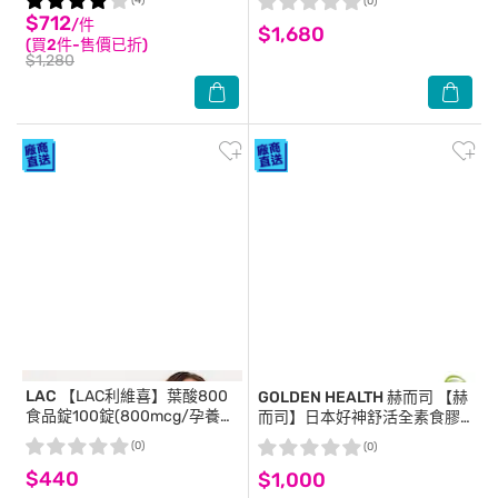
(4)
(0)
養)
$712
/件
$1,680
(買2件-售價已折)
$1,280
LAC
【LAC利維喜】葉酸800
GOLDEN HEALTH 赫而司
【赫
食品錠100錠(800mcg/孕養調
而司】日本好神舒活全素食膠
理/素食錠劑)
囊(60顆*1罐)高單位GABA好眠
(0)
(0)
胺基酸甘胺酸+色胺酸+紅海藻
$440
$1,000
鈣鎂 幫助入睡