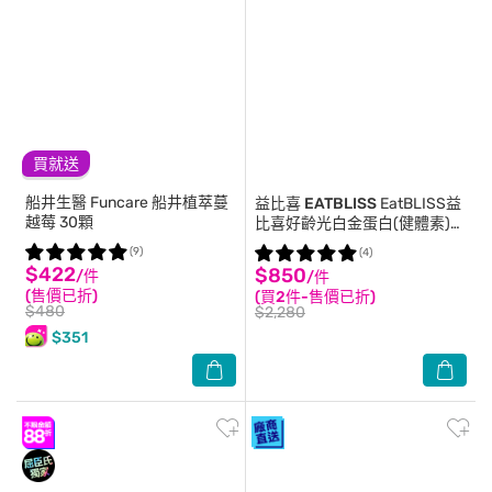
買就送
船井生醫
Funcare 船井植萃蔓
益比喜 EATBLISS
EatBLISS益
越莓 30顆
比喜好齡光白金蛋白(健體素)
(10包/盒)
(9)
(4)
$422
$850
/件
/件
(售價已折)
(買2件-售價已折)
$480
$2,280
$351