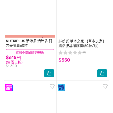
NUTRIPLUS 活沛多
活沛多 荷
必盛氏 草本之家
【草本之家】
力美膠囊60粒
纖活胺基酸膠囊(60粒/瓶)
官網不限金額享88折
(5)
(0)
$615
/件
$550
(售價已折)
$1,300