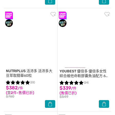
NUTRIPLUS 活沛多
活沛多大
YOUBEST 優倍多
優倍多女性
豆萃取精華60粒
綜合維他命軟膠囊魚油配方 60
粒
(22)
(24)
$382
$339
/件
/件
(買2件-售價已折)
(售價已折)
$760
$549