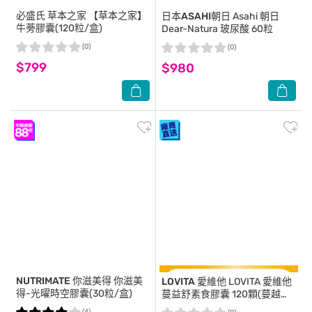
必盛氏 草本之家
【草本之家】
日本ASAHI朝日
Asahi 朝日
牛蒡膠囊(120粒/盒)
Dear-Natura 玻尿酸 60粒
(0)
(0)
$799
$980
NUTRIMATE 你滋美得
你滋美
LOVITA 愛維他
LOVITA 愛維他
得-光曜時空膠囊(30粒/盒)
蔓益舒素食膠囊 120顆(蔓越莓
前花青素 甘露糖 益生菌 私密保