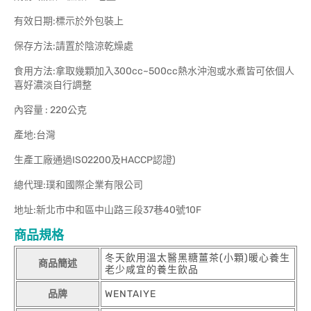
有效日期:標示於外包裝上
保存方法:請置於陰涼乾燥處
食用方法:拿取幾顆加入300cc~500cc熱水沖泡或水煮皆可依個人
喜好濃淡自行調整
內容量 : 220公克
產地:台灣
生產工廠通過ISO2200及HACCP認證)
總代理:璞和國際企業有限公司
地址:新北市中和區中山路三段37巷40號10F
商品規格
冬天飲用溫太醫黑糖薑茶(小顆)暖心養生
商品簡述
老少咸宜的養生飲品
品牌
WENTAIYE