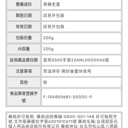
營養成份
黑糖老薑
製造日期
詳見外包裝
有效日期
詳見外包裝
包裝份量
220g
內容量
220g
投保產品責任險
富邦0505字第23AML0000046號
注意事項
常溫保存 開封後盡快食用
其他
無
食品業者登錄字
F-154859681-00000-9
號
藥商許可執照: 藥商諮詢專線:0800-051-148 許可執照字
號:北市衛藥販松字第620101C611號 藥商名稱:台灣屈臣氏
個人用品商店股份有限公司 藥商地址:台北市松山區八德路