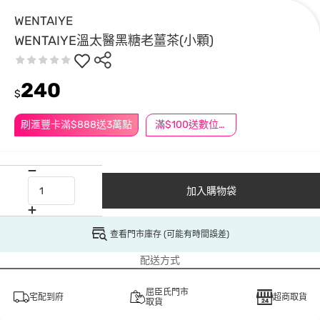
WENTAIYE
WENTAIYE溫太醫黑糖老薑茶(小顆)
240
$
刷滙豐卡滿$888送3萬點
滿$100送數位印花
加入購物袋
查看門市庫存 (可能有時間誤差)
配送方式
屈臣氏門市
宅配到府
超商取貨
取貨