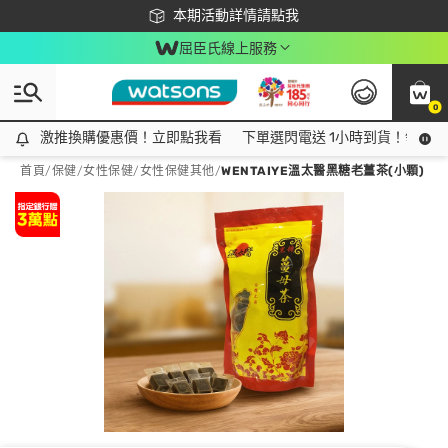
下載app最高回饋$350
本期活動詳情請點我
屈臣氏線上服務
0
激推換購優惠價！立即點我看
激推換購優惠價！立即點我看
下單選閃電送 1小時到貨！領神券
首頁
/
保健
/
女性保健
/
女性保健其他
/
WENTAIYE溫太醫黑糖老薑茶(小顆)