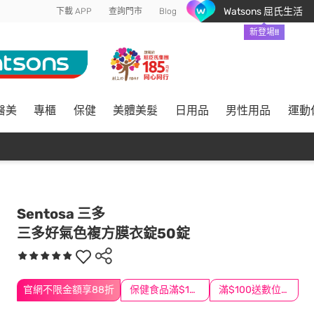
Watsons 屈氏生活
下載 APP
查詢門市
Blog
新登場!!
醫美
專櫃
保健
美體美髮
日用品
男性用品
運動
Sentosa 三多
三多好氣色複方膜衣錠50錠
官網不限金額享88折
保健食品滿$1200送$100
滿$100送數位印花