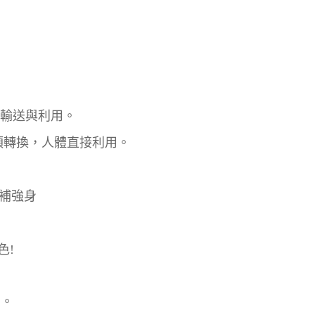
輸送與利用。
 不須轉換，人體直接利用。
滋補強身
色!
女。