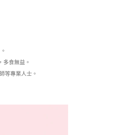
。
，多食無益。
等專業人士。