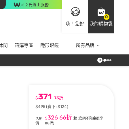
屈臣氏線上服務
0
嗨！您好
我的購物袋
休閒
箱購專區
隱形眼鏡
所有品牌
371
$
75折
$495
(省下: $124)
326
66折
$
起
(官網不限金額享
活動
價
88折)