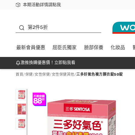
本期活動詳情請點我
下載app最高回饋$350
善存
第2件5折
最新會員優惠
屈臣氏獨家
臉部保養
化妝品
激推換購優惠價！立即點我看
首頁
/
保健
/
女性保健
/
女性保健其他
/
三多好氣色複方膜衣錠50錠