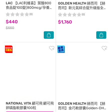
LAC
【LAC利維喜】葉酸800
GOLDEN HEALTH 赫而司
【赫
食品錠100錠(800mcg/孕養調
而司】新元氣綜合錠升級版全
理/素食錠劑)
素食綜合維他命(60顆*2罐) 女
(0)
(0)
性孕哺婦女適用 含葉黃素葉酸
$440
$1,760
鐵B群
$550
NATIONAL VITA 顧可飛
顧可飛
GOLDEN HEALTH 赫而司
【赫
卵磷脂軟膠囊100粒
而司】金巧軟膠囊Golden-DHA