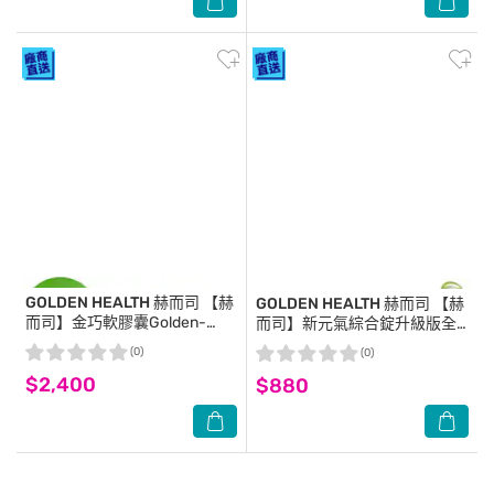
GOLDEN HEALTH 赫而司
【赫
GOLDEN HEALTH 赫而司
【赫
而司】金巧軟膠囊Golden-
而司】新元氣綜合錠升級版全
DHA藻油(升級版DHA+磷脂絲
素食綜合維他命(60顆*1罐) 女
(0)
(0)
胺酸PS)(60顆x2罐)
性孕哺婦女適用 含葉黃素葉酸
$2,400
$880
鐵B群