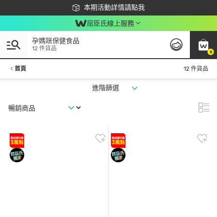
下載app最高回饋$350
本期活動詳情請點我
屈臣氏線上服務
孕媽咪保健食品
12 件貨品
0
首頁
12 件貨品
進階篩選