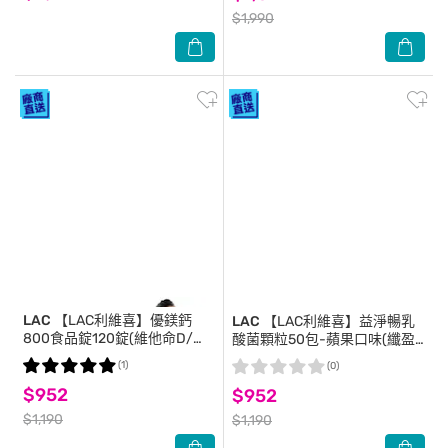
$1,990
LAC
【LAC利維喜】優鎂鈣
LAC
【LAC利維喜】益淨暢乳
800食品錠120錠(維他命D/鎂/
酸菌顆粒50包-蘋果口味(纖盈
鉀/檸檬蘋果酸鈣800/孕養調
順暢/6大益生菌/奇異果萃取/
(1)
(0)
理)
孕媽咪適用)
$952
$952
$1,190
$1,190