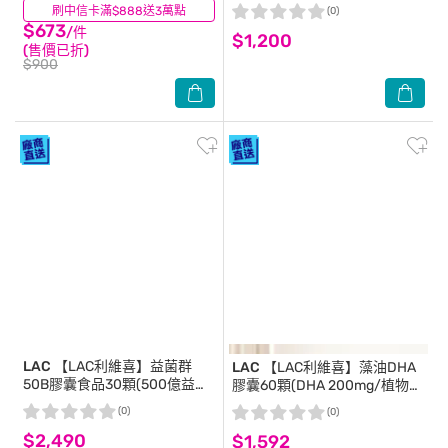
藻油(升級版DHA+磷脂絲胺酸
刷中信卡滿$888送3萬點
(11)
(0)
PS)(60顆*1罐)
$673
/件
$1,200
(售價已折)
$900
LAC
【LAC利維喜】益菌群
LAC
【LAC利維喜】藻油DHA
50B膠囊食品30顆(500億益生
膠囊60顆(DHA 200mg/植物性
菌/乳酸菌/益菌生/果寡糖)
DHA/全孕期適用)
(0)
(0)
$2,490
$1,592