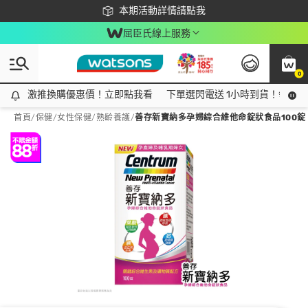
下載app最高回饋$350
本期活動詳情請點我
屈臣氏線上服務
0
激推換購優惠價！立即點我看
激推換購優惠價！立即點我看
下單選閃電送 1小時到貨！領神券
首頁
/
保健
/
女性保健
/
熟齡養護
/
善存新寶納多孕婦綜合維他命錠狀食品100錠