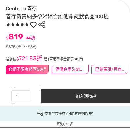
Centrum 善存
善存新寶納多孕婦綜合維他命錠狀食品100錠
819
$
94折
$875
(省下: $56)
721
83折
$
起
(官網不限金額享88折)
活動價
官網不限金額享88折
保健食品滿$1200送$100
巴黎萊雅/善存/挺立/克補滿$1588折$100
加入購物袋
查看門市庫存 (可能有時間誤差)
配送方式