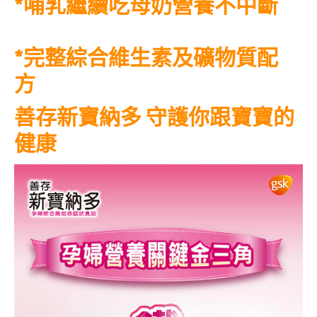
*哺乳繼續吃母奶營養不中斷
*完整綜合維生素及礦物質配
方
善存新寶納多 守護你跟寶寶的
健康