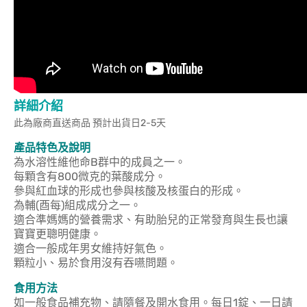
詳細介紹
此為廠商直送商品 預計出貨日2-5天
產品特色及說明
為水溶性維他命B群中的成員之一。
每顆含有800微克的葉酸成分。
參與紅血球的形成也參與核酸及核蛋白的形成。
為輔(酉每)組成成分之一。
適合準媽媽的營養需求、有助胎兒的正常發育與生長也讓
寶寶更聰明健康。
適合一般成年男女維持好氣色。
顆粒小、易於食用沒有吞嚥問題。
食用方法
如一般食品補充物、請隨餐及開水食用。每日1錠、一日請