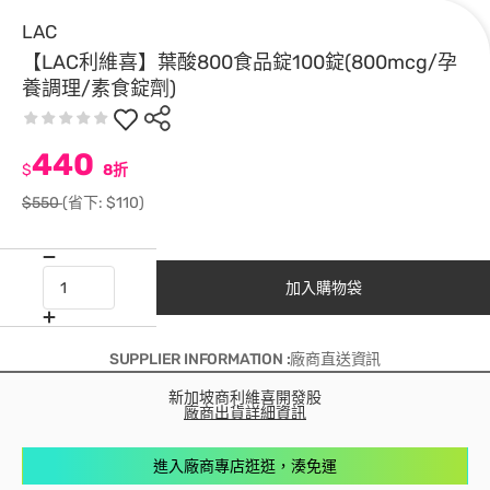
LAC
【LAC利維喜】葉酸800食品錠100錠(800mcg/孕
養調理/素食錠劑)
440
$
8折
$550
(省下: $110)
加入購物袋
SUPPLIER INFORMATION :廠商直送資訊
新加坡商利維喜開發股
廠商出貨詳細資訊
進入廠商專店逛逛，湊免運