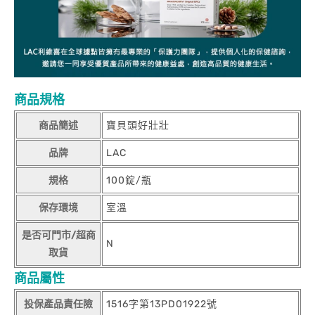
商品規格
商品簡述
寶貝頭好壯壯
品牌
LAC
規格
100錠/瓶
保存環境
室溫
是否可門市/超商
N
取貨
商品屬性
投保產品責任險
1516字第13PD01922號