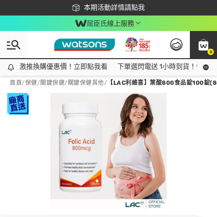
下載app最高回饋$350
本期活動詳情請點我
屈臣氏線上服務
0
激推換購優惠價！立即點我看
激推換購優惠價！立即點我看
下單選閃電送 1小時到貨！領神券
首頁
/
保健
/
關鍵保健
/
關鍵保健其他
/
【LAC利維喜】葉酸800食品錠100錠(8