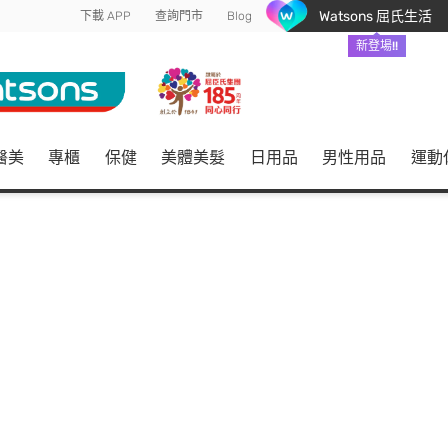
Watsons 屈氏生活
下載 APP
查詢門市
Blog
新登場!!
醫美
專櫃
保健
美體美髮
日用品
男性用品
運動