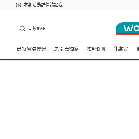
本期活動詳情請點我
下載app最高回饋$350
K beauty
Lilyeve
最新會員優惠
屈臣氏獨家
臉部保養
化妝品