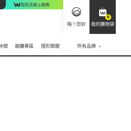
屈臣氏線上服務
0
嗨！您好
我的購物袋
休閒
箱購專區
隱形眼鏡
所有品牌