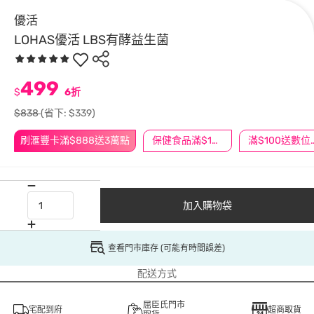
優活
LOHAS優活 LBS有酵益生菌
499
$
6折
$838
(省下: $339)
刷滙豐卡滿$888送3萬點
保健食品滿$1200送$100
滿$100
加入購物袋
查看門市庫存 (可能有時間誤差)
配送方式
屈臣氏門市
宅配到府
超商取貨