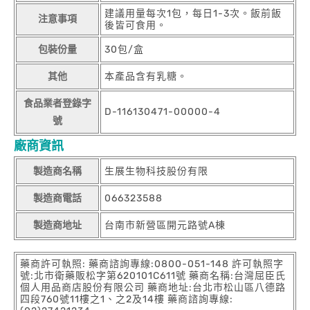
建議用量每次1包，每日1-3次。飯前飯
注意事項
後皆可食用。
包裝份量
30包/盒
其他
本產品含有乳糖。
食品業者登錄字
D-116130471-00000-4
號
廠商資訊
製造商名稱
生展生物科技股份有限
製造商電話
066323588
製造商地址
台南市新營區開元路號A棟
藥商許可執照: 藥商諮詢專線:0800-051-148 許可執照字
號:北市衛藥販松字第620101C611號 藥商名稱:台灣屈臣氏
個人用品商店股份有限公司 藥商地址:台北市松山區八德路
四段760號11樓之1、之2及14樓 藥商諮詢專線: