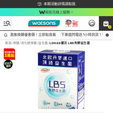
下載app最高回饋$350
本期活動詳情請點我
屈臣氏線上服務
0
激推換購優惠價！立即點我看
激推換購優惠價！立即點我看
下單選閃電送 1小時到貨！領神券
首頁
/
保健
/
消化道保健
/
益生菌
/
LOHAS優活 LBS有酵益生菌