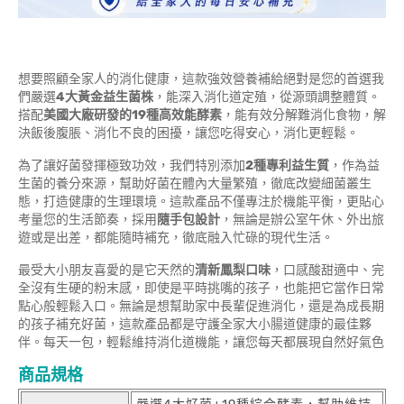
想要照顧全家人的消化健康，這款強效營養補給絕對是您的首選我
們嚴選
4大黃金益生菌株
，能深入消化道定殖，從源頭調整體質。
搭配
美國大廠研發的19種高效能酵素
，能有效分解難消化食物，解
決飯後腹脹、消化不良的困擾，讓您吃得安心，消化更輕鬆。
為了讓好菌發揮極致功效，我們特別添加
2種專利益生質
，作為益
生菌的養分來源，幫助好菌在體內大量繁殖，徹底改變細菌叢生
態，打造健康的生理環境。這款產品不僅專注於機能平衡，更貼心
考量您的生活節奏，採用
隨手包設計
，無論是辦公室午休、外出旅
遊或是出差，都能隨時補充，徹底融入忙碌的現代生活。
最受大小朋友喜愛的是它天然的
清新鳳梨口味
，口感酸甜適中、完
全沒有生硬的粉末感，即使是平時挑嘴的孩子，也能把它當作日常
點心般輕鬆入口。無論是想幫助家中長輩促進消化，還是為成長期
的孩子補充好菌，這款產品都是守護全家大小腸道健康的最佳夥
伴。每天一包，輕鬆維持消化道機能，讓您每天都展現自然好氣色
商品規格