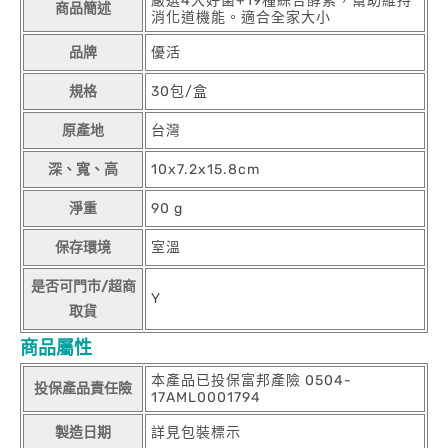
嚴選4大好菌+19種綜合酵素，幫助維持
商品簡述
消化道機能。適合全家大小
品牌
優活
規格
30包/盒
原產地
台灣
深、寬、高
10x7.2x15.8cm
淨重
90 g
保存環境
室溫
是否可門市/超商
Y
取貨
商品屬性
本產品已投保富邦產險 0504-
投保產品責任險
17AML0001794
製造日期
詳見包裝標示