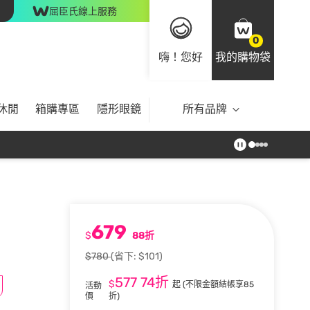
屈臣氏線上服務
0
嗨！您好
我的購物袋
休閒
箱購專區
隱形眼鏡
所有品牌
679
$
88折
$780
(省下: $101)
577
74折
$
起
(不限金額結帳享85
活動
價
折)