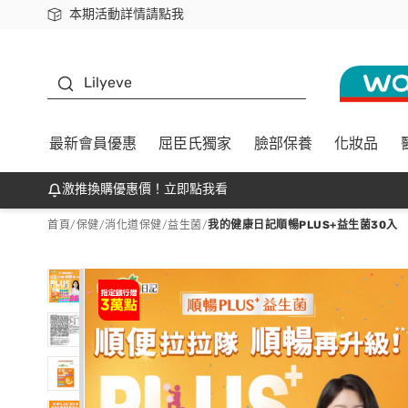
本期活動詳情請點我
下載app最高回饋$350
K beauty
Lilyeve
最新會員優惠
屈臣氏獨家
臉部保養
化妝品
激推換購優惠價！立即點我看
首頁
/
保健
/
消化道保健
/
益生菌
/
我的健康日記順暢PLUS+益生菌30入