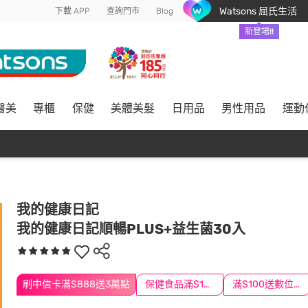
Watsons 屈氏生活
下載 APP
查詢門市
Blog
新登場!!
醫美
專櫃
保健
美體美髮
日用品
男性用品
運動
我的健康日記
我的健康日記順暢PLUS+益生菌30入
刷中信卡滿$888送3萬點
保健食品滿$1200送$100
滿$100送數位印花