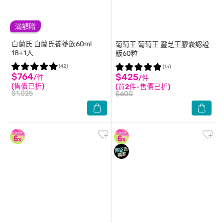
滿額贈
白蘭氏
白蘭氏養蔘飲60ml
葡萄王
葡萄王 靈芝王膠囊認證
18+1入
版60粒
(42)
(15)
$764
$425
/件
/件
(售價已折)
(買2件-售價已折)
$1,025
$600