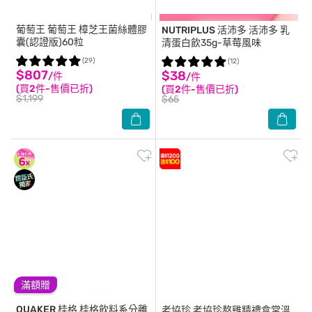
葡萄王
葡萄王 樟芝王菌絲體膠
NUTRIPLUS 活沛多
活沛多 乳
囊(認證版)60粒
清蛋白飲35g-草莓風味
(29)
(12)
$807
$38
/件
/件
(買2件-售價已折)
(買2件-售價已折)
$1,199
$65
滿額贈
QUAKER 桂格
桂格飲料系分離
老協珍
老協珍熬雞精禮盒常溫