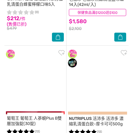
乳清蛋白蜂蜜檸檬口味5入
14入(42ml/入)
(0)
保健食品滿$1200送$100
(37)
$212
/件
$1,580
(售價已折)
$479
$2,100
葡萄王
葡萄王 人蔘蜆Plus B雙
NUTRIPLUS 活沛多
活沛多 濃
層加強錠(30錠)
縮乳清蛋白飲-摩卡可可500g
(13)
(13)