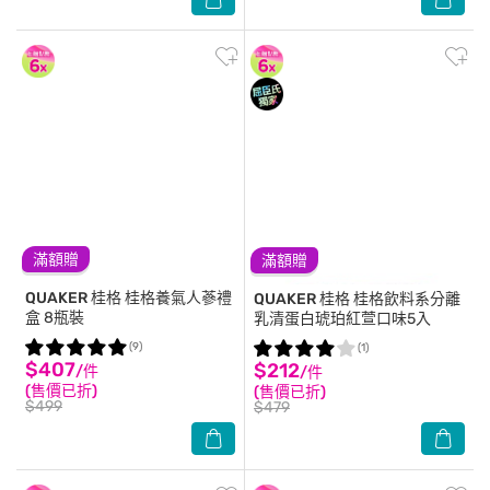
滿額贈
滿額贈
QUAKER 桂格
桂格養氣人蔘禮
QUAKER 桂格
桂格飲料系分離
盒 8瓶裝
乳清蛋白琥珀紅萱口味5入
(9)
(1)
$407
$212
/件
/件
(售價已折)
(售價已折)
$499
$479