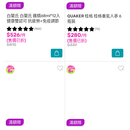
滿額贈
滿額贈
白蘭氏
白蘭氏 雞精68ml*12入
QUAKER 桂格
桂格養氣人蔘 6
健康雙認可 抗疲勞+免疫調節
瓶裝
(466)
(76)
$526
$280
/件
/件
(售價已折)
(售價已折)
$810
$339
滿額贈
滿額贈