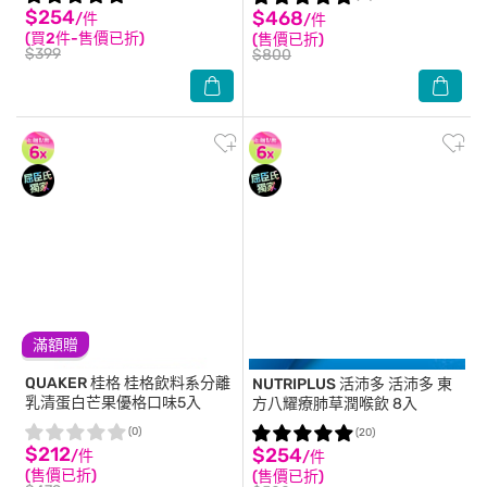
$254
$468
/件
/件
(買2件-售價已折)
(售價已折)
$399
$800
滿額贈
QUAKER 桂格
桂格飲料系分離
NUTRIPLUS 活沛多
活沛多 東
乳清蛋白芒果優格口味5入
方八耀療肺草潤喉飲 8入
(0)
(20)
$212
$254
/件
/件
(售價已折)
(售價已折)