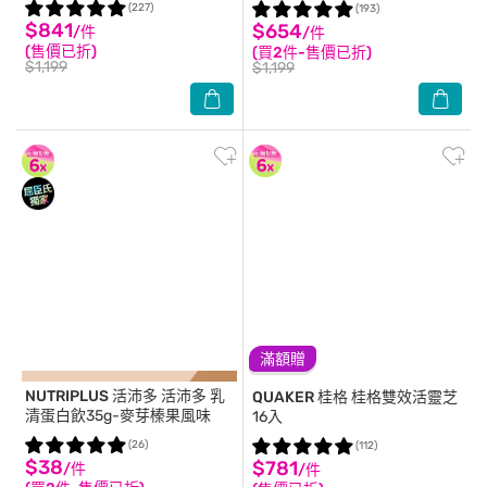
(227)
(193)
$841
$654
/件
/件
(售價已折)
(買2件-售價已折)
$1,199
$1,199
滿額贈
NUTRIPLUS 活沛多
活沛多 乳
QUAKER 桂格
桂格雙效活靈芝
清蛋白飲35g-麥芽榛果風味
16入
(26)
(112)
$38
$781
/件
/件