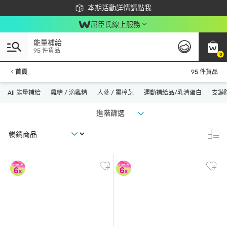
下載app最高回饋$350
本期活動詳情請點我
屈臣氏線上服務
能量補給
95 件貨品
0
首頁
95 件貨品
All 能量補給
雞精 / 滴雞精
人蔘 / 靈樟芝
運動補給品/乳清蛋白
支鏈胺
進階篩選