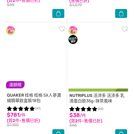
(買2件-售價已折)
(售價已折)
$65
$1,079
滿額贈
QUAKER 桂格
桂格 5X人蔘濃
NUTRIPLUS 活沛多
活沛多 乳
縮精華飲盒裝18包
清蛋白飲35g-抹茶風味
(47)
(20)
$781
$38
/件
/件
(買2件-售價已折)
(買2件-售價已折)
$1,150
$65