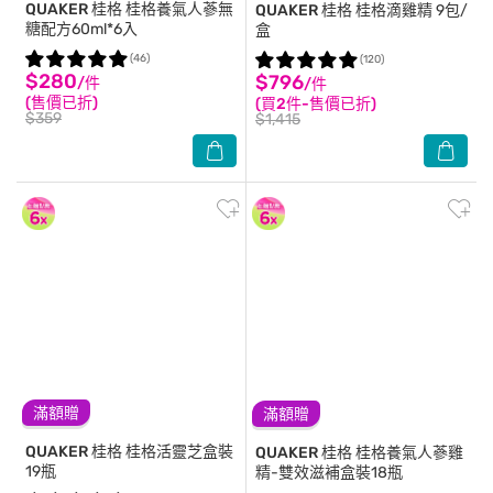
QUAKER 桂格
桂格養氣人蔘無
QUAKER 桂格
桂格滴雞精 9包/
糖配方60ml*6入
盒
(46)
(120)
$280
$796
/件
/件
(售價已折)
(買2件-售價已折)
$359
$1,415
滿額贈
滿額贈
QUAKER 桂格
桂格活靈芝盒裝
QUAKER 桂格
桂格養氣人蔘雞
19瓶
精-雙效滋補盒裝18瓶