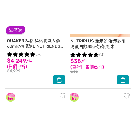
滿額贈
QUAKER 桂格
桂格養氣人蔘
NUTRIPLUS 活沛多
活沛多 乳
60mlx94瓶贈LINE FRIENDS行
清蛋白飲35g-奶茶風味
李箱24吋
(52)
(12)
$4,249
$38
/件
/件
(售價已折)
(買2件-售價已折)
$4,999
$65