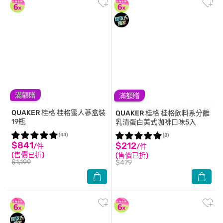
滿額贈
滿額贈
QUAKER 桂格
桂格蜜人蔘盒裝
QUAKER 桂格
桂格飲料系分離
19瓶
乳清蛋白美式咖啡口味5入
(44)
(8)
$841
$212
/件
/件
(售價已折)
(售價已折)
$1,199
$479