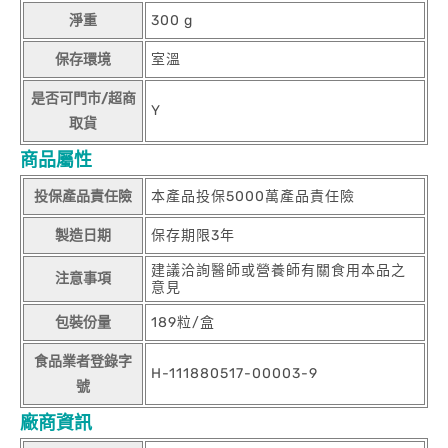
淨重
300 g
保存環境
室溫
是否可門市/超商
Y
取貨
商品屬性
投保產品責任險
本產品投保5000萬產品責任險
製造日期
保存期限3年
建議洽詢醫師或營養師有關食用本品之
注意事項
意見
包裝份量
189粒/盒
食品業者登錄字
H-111880517-00003-9
號
廠商資訊