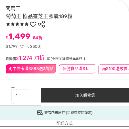
葡萄王
葡萄王 極品靈芝王膠囊189粒
1,499
$
84折
$1,799
(省下: $300)
1,274
71折
$
起
(不限金額結帳享85折)
活動價
刷中信卡滿$888送3萬點
保健食品滿$1200送$100
滿$100
加入購物袋
查看門市庫存 (可能有時間誤差)
配送方式