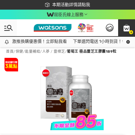
下載app最高回饋$350
本期活動詳情請點我
屈臣氏線上服務
0
激推換購優惠價！立即點我看
激推換購優惠價！立即點我看
下單選閃電送 1小時到貨！領神券
首頁
/
保健
/
能量補給
/
人蔘 / 靈樟芝
/
葡萄王 極品靈芝王膠囊189粒