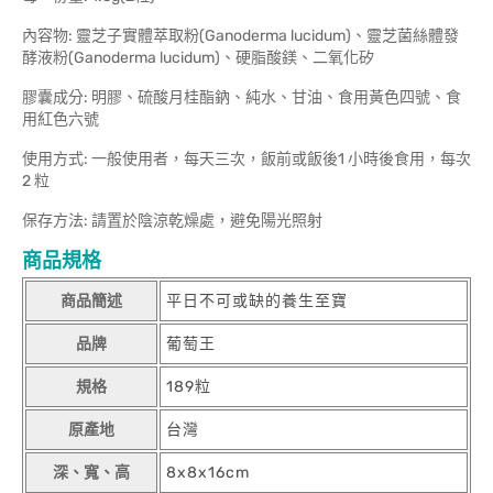
內容物: 靈芝子實體萃取粉(Ganoderma lucidum)、靈芝菌絲體發
酵液粉(Ganoderma lucidum)、硬脂酸鎂、二氧化矽
膠囊成分: 明膠、硫酸月桂酯鈉、純水、甘油、食用黃色四號、食
用紅色六號
使用方式: 一般使用者，每天三次，飯前或飯後1 小時後食用，每次
2 粒
保存方法: 請置於陰涼乾燥處，避免陽光照射
商品規格
商品簡述
平日不可或缺的養生至寶
品牌
葡萄王
規格
189粒
原產地
台灣
深、寬、高
8x8x16cm