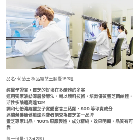
品名: 葡萄王 極品靈芝王膠囊189粒
經醫學證實，靈芝的好壞在多醣體的多寡
運用獨家液態深層發酵法，輔以饋料技術，培育優質靈芝菌絲體，
活性多醣體高達12%
調和七倍濃縮靈芝子實體富含三萜類、SOD 等珍貴成分
連續榮獲康健雜誌消費者調查為靈芝第一品牌
靈芝專家出品，100% 原廠製造，成分精純，效果明顯，品質有可
靠
每一份量: 1.3g(2粒)