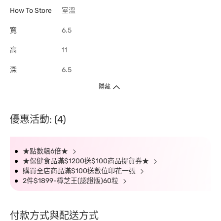
How To Store
室溫
寬
6.5
高
11
深
6.5
隱藏
優惠活動: (4)
★點數飆6倍★
★保健食品滿$1200送$100商品提貨券★
購買全店商品滿$100送數位印花一張
2件$1899-樟芝王(認證版)60粒
付款方式與配送方式