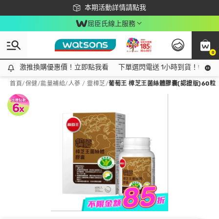
下載app最高回饋$350
本期活動詳情請點我
屈臣氏線上服務
0
激推換購優惠價！立即點我看
激推換購優惠價！立即點我看
下單選閃電送 1小時到貨！領神券
首頁
/
保健
/
能量補給
/
人蔘 / 靈樟芝
/
葡萄王 樟芝王菌絲體膠囊(認證版)60粒