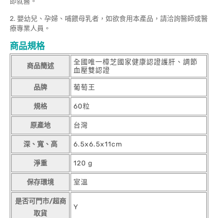
即就醫。
2. 嬰幼兒、孕婦、哺餵母乳者，如欲食用本產品，請洽詢醫師或醫
療專業人員。
商品規格
全國唯一樟芝國家健康認證護肝、調節
商品簡述
血壓雙認證
品牌
葡萄王
規格
60粒
原產地
台灣
深、寬、高
6.5x6.5x11cm
淨重
120 g
保存環境
室溫
是否可門市/超商
Y
取貨