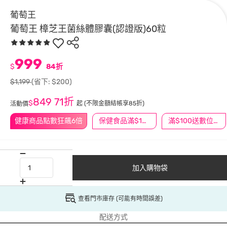
葡萄王
葡萄王 樟芝王菌絲體膠囊(認證版)60粒
999
$
84折
$1,199
(省下: $200)
849
71折
$
起
(不限金額結帳享85折)
活動價
健康商品點數狂飆6倍
保健食品滿$1200送$100
滿$100送數位印花
加入購物袋
查看門市庫存 (可能有時間誤差)
配送方式