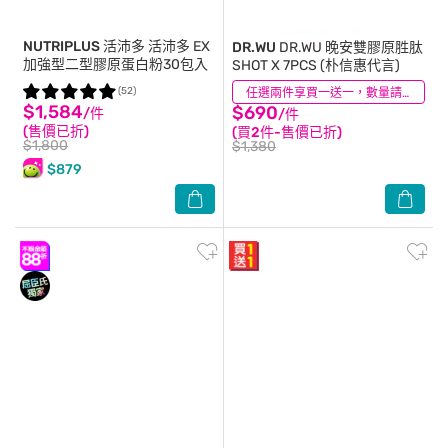
NUTRIPLUS 活沛多
活沛多 EX
DR.WU
DR.WU 晚安雙膠原胜肽
加強型二型膠原蛋白粉30包入
SHOT X 7PCS (朴信惠代言)
(52)
(4)
任選兩件享買一送一，數量請選2件
$1,584
$690
/件
/件
(售價已折)
(買2件-售價已折)
$1,800
$1,380
$879