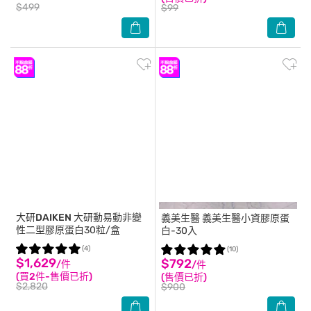
$499
$99
大研DAIKEN
大研動易動非變
義美生醫
義美生醫小資膠原蛋
性二型膠原蛋白30粒/盒
白-30入
(4)
(10)
$1,629
$792
/件
/件
(買2件-售價已折)
(售價已折)
$2,820
$900