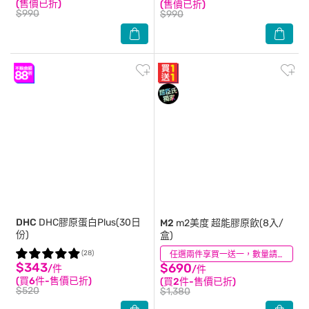
(售價已折)
(售價已折)
$990
$990
DHC
DHC膠原蛋白Plus(30日
M2
m2美度 超能膠原飲(8入/
份)
盒)
(28)
(142)
任選兩件享買一送一，數量請選2件
$343
$690
/件
/件
(買6件-售價已折)
(買2件-售價已折)
$520
$1,380