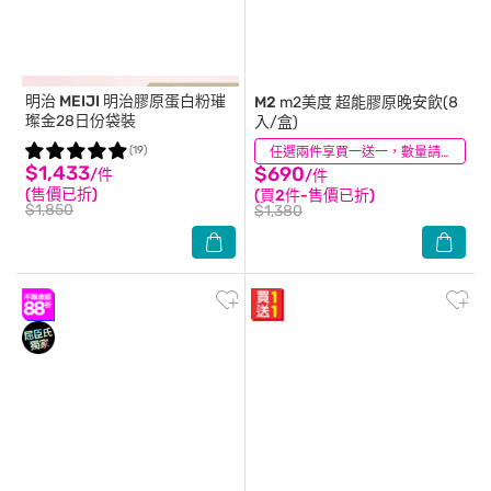
明治 MEIJI
明治膠原蛋白粉璀
M2
m2美度 超能膠原晚安飲(8
璨金28日份袋裝
入/盒)
(19)
(37)
任選兩件享買一送一，數量請選2件
$1,433
$690
/件
/件
(售價已折)
(買2件-售價已折)
$1,850
$1,380