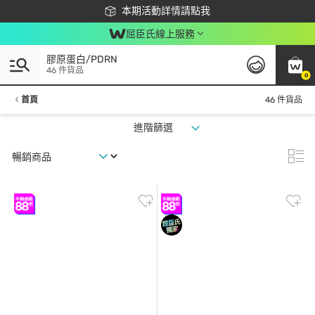
下載app最高回饋$350
本期活動詳情請點我
屈臣氏線上服務
膠原蛋白/PDRN
46 件貨品
0
首頁
46 件貨品
進階篩選