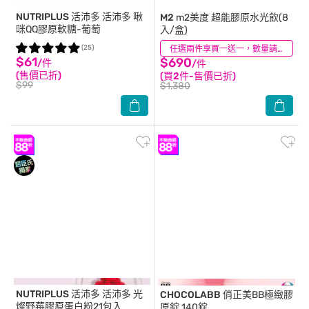
NUTRIPLUS 活沛多
活沛多 啾
M2
m2美度 超能膠原水光飲(8
咪QQ膠原軟糖-葡萄
入/盒)
(25)
(32)
任選兩件享買一送一，數量請選2件
$61
$690
/件
/件
(售價已折)
(買2件-售價已折)
$99
$1,380
NUTRIPLUS 活沛多
活沛多 光
CHOCOLABB
俏正美BB極緻膠
燦野莓膠原蛋白粉21包入
原錠 140錠