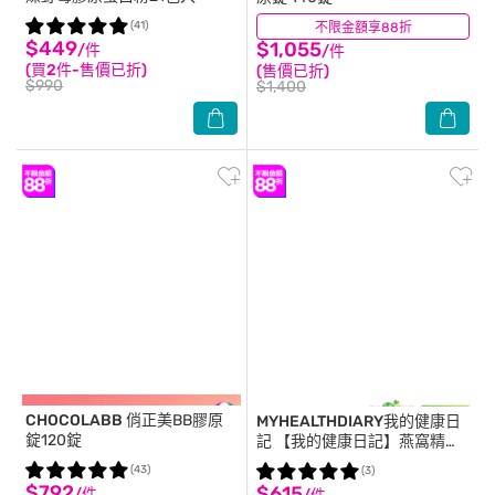
(41)
不限金額享88折
(30)
$449
$1,055
/件
/件
(買2件-售價已折)
(售價已折)
$990
$1,400
CHOCOLABB
俏正美BB膠原
MYHEALTHDIARY我的健康日
錠120錠
記
【我的健康日記】燕窩精萃
膠原飲 6入
(43)
(3)
$792
$615
/件