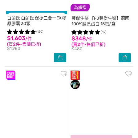
滿額贈
白蘭氏
白蘭氏 保捷三合一EX膠
豐傑生醫
【FJ豐傑生醫】德國
原膠囊 30顆
100%膠原蛋白 15包/盒
(120)
(39)
$1,603
$348
/件
/件
(買2件-售價已折)
(買2件-售價已折)
$1,980
$480