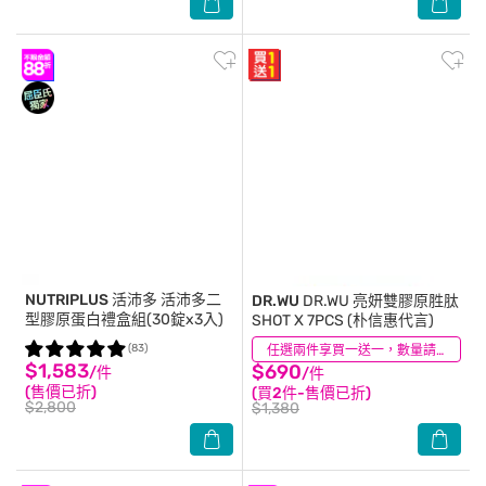
NUTRIPLUS 活沛多
活沛多二
DR.WU
DR.WU 亮妍雙膠原胜肽
型膠原蛋白禮盒組(30錠x3入)
SHOT X 7PCS (朴信惠代言)
(83)
(6)
任選兩件享買一送一，數量請選2件
$1,583
$690
/件
/件
(售價已折)
(買2件-售價已折)
$2,800
$1,380