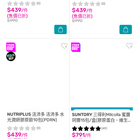
(0)
(0)
$439
$439
/件
/件
(售價已折)
(售價已折)
$990
$990
NUTRIPLUS 活沛多
活沛多 水
SUNTORY
三得利Milcolla 蜜露
光潤妍膠原飲10包(PDRN)
珂娜15包/盒(膠原蛋白、維生
素C、牛乳賽洛美、蛋白聚醣)
(0)
(49)
$439
$791
/件
/件