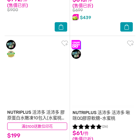
/件
(售價已折)
(售價已折)
$900
$699
$439
NUTRIPLUS 活沛多
活沛多 膠
NUTRIPLUS 活沛多
活沛多 啾
原蛋白水嫩凍10包入(水蜜桃風
咪QQ膠原軟糖-水蜜桃
味)
滿$100送數位印花
(15)
(26)
$61
/件
$199
(售價已折)