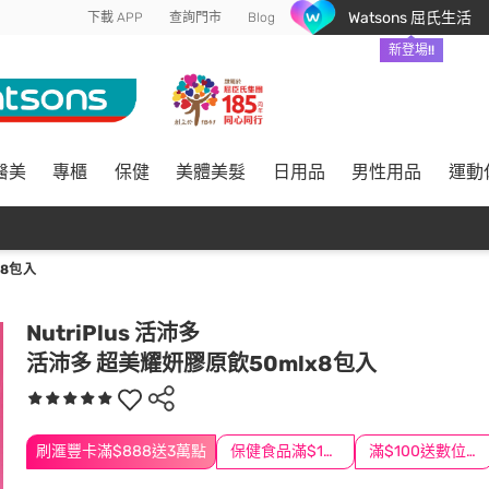
Watsons 屈氏生活
下載 APP
查詢門市
Blog
新登場!!
醫美
專櫃
保健
美體美髮
日用品
男性用品
運動
X8包入
NutriPlus 活沛多
活沛多 超美耀妍膠原飲50mlx8包入
刷滙豐卡滿$888送3萬點
保健食品滿$1200送$100
滿$100送數位印花