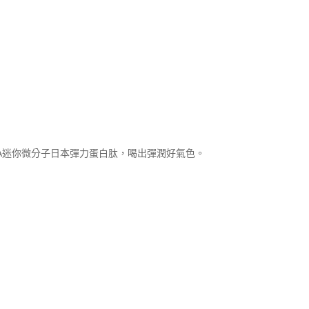
細說明
介紹
原飲50mlx8包入
原及500ＤA迷你微分子日本彈力蛋白肽，喝出彈潤好氣色。
灣
8包入