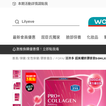
本期活動詳情請點我
下載app最高回饋$350
K beauty
Lilyeve
最新會員優惠
屈臣氏獨家
臉部保養
化妝品
激推換購優惠價！立即點我看
首頁
/
保健
/
女性保健
/
膠原蛋白 / PDRN
/
活沛多 超美耀妍膠原飲50ML