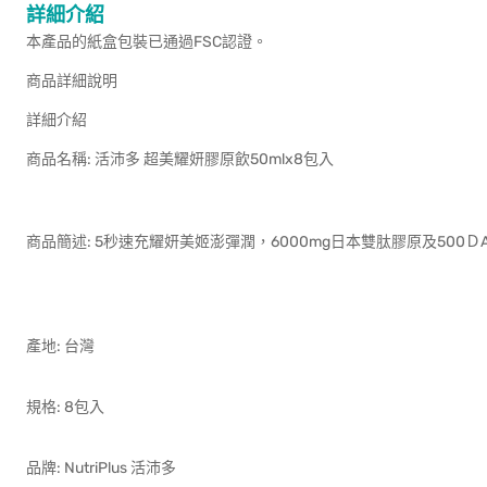
詳細介紹
本產品的紙盒包裝已通過FSC認證。
商品詳
詳細
商品名稱: 活沛多 超美耀妍膠
商品簡述: 5秒速充耀妍美姬澎彈潤，6000mg日本雙肽膠
產地: 台
規格: 
品牌: NutriPlus 活沛多