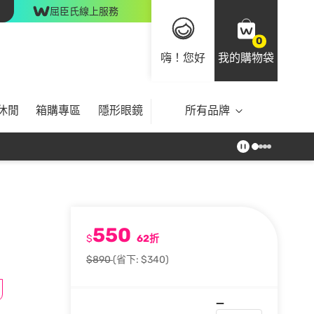
屈臣氏線上服務
0
嗨！您好
我的購物袋
休閒
箱購專區
隱形眼鏡
所有品牌
550
$
62折
$890
(省下: $340)