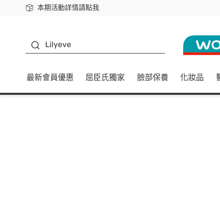
本期活動詳情請點我
下載app最高回饋$350
K beauty
Lilyeve
最新會員優惠
屈臣氏獨家
臉部保養
化妝品