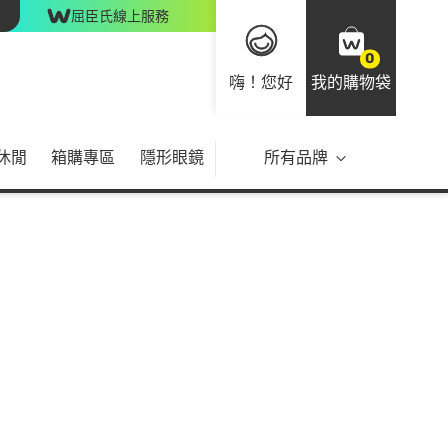
屈臣氏線上服務
0
嗨！您好
我的購物袋
休閒
箱購專區
隱形眼鏡
所有品牌