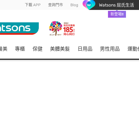
Watsons 屈氏生活
下載 APP
查詢門市
Blog
新登場!!
醫美
專櫃
保健
美體美髮
日用品
男性用品
運動