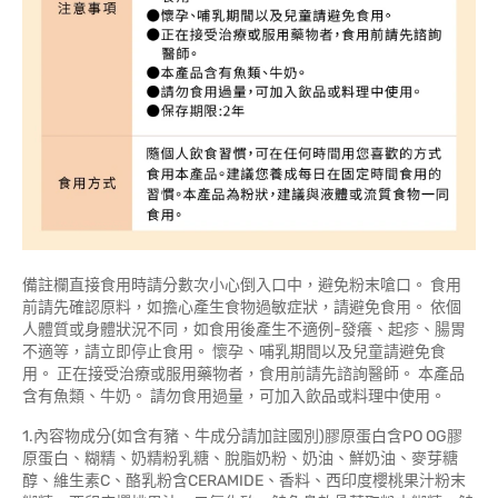
備註欄直接食用時請分數次小心倒入口中，避免粉末嗆口。 食用
前請先確認原料，如擔心產生食物過敏症狀，請避免食用。 依個
人體質或身體狀況不同，如食用後產生不適例-發癢、起疹、腸胃
不適等，請立即停止食用。 懷孕、哺乳期間以及兒童請避免食
用。 正在接受治療或服用藥物者，食用前請先諮詢醫師。 本產品
含有魚類、牛奶。 請勿食用過量，可加入飲品或料理中使用。
1.內容物成分(如含有豬、牛成分請加註國別)膠原蛋白含PO OG膠
原蛋白、糊精、奶精粉乳糖、脫脂奶粉、奶油、鮮奶油、麥芽糖
醇、維生素C、酪乳粉含CERAMIDE、香料、西印度櫻桃果汁粉末