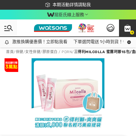
下載app最高回饋$350
本期活動詳情請點我
屈臣氏線上服務
0
激推換購優惠價！立即點我看
激推換購優惠價！立即點我看
下單選閃電送 1小時到貨！領神券
首頁
/
保健
/
女性保健
/
膠原蛋白 / PDRN
/
三得利MILCOLLA 蜜露珂娜15包