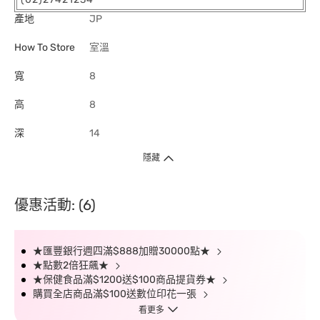
產地
JP
How To Store
室溫
寬
8
高
8
深
14
隱藏
優惠活動: (6)
★匯豐銀行週四滿$888加贈30000點★
★點數2倍狂飆★
★保健食品滿$1200送$100商品提貨券★
購買全店商品滿$100送數位印花一張
看更多