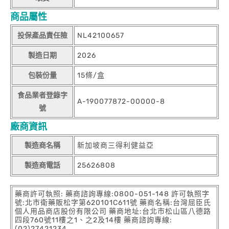
商品屬性
投保產品責任險
NL42100657
製造日期
2026
包裝份量
15條/盒
食品業者登錄字
A-190077872-00000-8
號
廠商資訊
製造商名稱
新加坡商三得利健益亞
製造商電話
25626808
藥商許可執照: 藥商諮詢專線:0800-051-148 許可執照字
號:北市衛藥販松字第620101C611號 藥商名稱:台灣屈臣氏
個人用品商店股份有限公司 藥商地址:台北市松山區八德路
四段760號11樓之1、之2及14樓 藥商諮詢專線:
(02)27421234