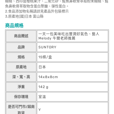
糊精、西印度櫻桃果汁、二氧化矽、鮭魚鼻軟骨萃取粉末糊精、鮭
魚鼻軟骨萃取物含蛋白聚醣、彈性蛋白。
2.食品添加物名稱請詳見產品外包裝標示
3.原產地(國)日本 富山縣
商品規格
一天一包美味吃出豐潤好氣色、藝人
商品簡述
Melody 牛爾老師推薦
品牌
SUNTORY
規格
15條/盒
原產地
日本
深、寬、高
14x8x8cm
淨重
142 g
保存環境
室溫
是否可門市/超商
Y
取貨