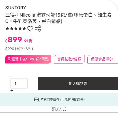
SUNTORY
三得利Milcolla 蜜露珂娜15包/盒(膠原蛋白、維生素
C、牛乳賽洛美、蛋白聚醣)
899
$
91折
$990
(省下: $91)
刷滙豐卡滿$888送3萬點
會員點數2倍送
保健食品滿$1200送$100
加入購物袋
查看門市庫存 (可能有時間誤差)
配送方式