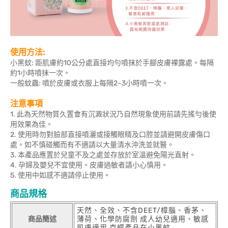
使用方法:
小黑蚊: 距肌膚約10公分處直接均勻噴抹於手腳皮膚裸露處。每隔
約1小時噴抹一次。
一般蚊蟲: 噴於皮膚或衣服上每隔2~3小時噴一次。
注意事項
1. 此為天然物質久置會有沉澱狀況乃自然現象使用前請先搖勻後使
用效果為佳。
2. 使用時勿對臉部直接噴灑或接觸眼睛及口腔並請避開皮膚傷口
處。如不慎碰觸而有不適請以大量清水沖洗並就醫。
3. 本產品應置於兒童不及之處並存放於室溫避免陽光直射。
4. 孕婦及嬰兒不宜使用。皮膚過敏者請小心慎用。
5. 使用中如感不適請停止使用。
商品規格
天然、全效、不含DEET/樟腦、香茅、
商品簡述
薄荷、化學防腐劑 成人幼兒適用、敏感
肌膚適用 克蠓產品在小黑蚊