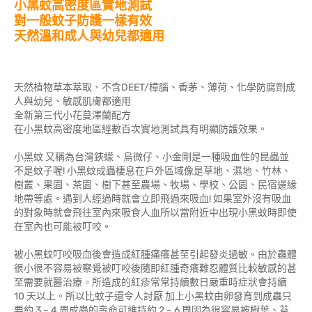
小黑蚊高密度區實地測試
對一般蚊子防護一樣有效
天然溫和成人與幼兒都適用
天然植物草本萃取、不含DEET/樟腦、香茅、薄荷、化學防腐劑成
人與幼兒、敏感肌膚都適用
全新第三代小花蔓澤蘭配方
在小黑蚊高密度地區經數百次實地測試具有明顯防護效果。
小黑蚊 又稱為台灣鋏蠓、烏微仔、小金剛是一種吸血性的昆蟲並
不是蚊子喔! 小黑蚊成蟲棲息在戶外區域像是草地、濕地、竹林、
樹叢、果園、茶園、樹下甚至農場、牧場、學校、公園、民宿邊緣
地帶等處。遇到人經過時就會立即飛過來吸血! 如果室外沒有吸血
的對象時就會飛往室內來吸食人血所以當附近中出現小黑蚊時即使
在室內也可能被叮咬。
被小黑蚊叮咬吸血後會造成紅腫痛癢甚至引起發炎過敏。由於蟲體
很小很不容易被察覺被叮咬後隨即紅腫奇癢難忍體質比較敏感的甚
至需要就醫治療。所造成的紅疹常常持續數日嚴重時症狀會持續
10 天以上。所以比蚊子還令人討厭 加上小黑蚊由卵發育到成蟲只
要約 3 ~ 4 周成蟲的壽命可維持約 2 ~ 6 周因為很容易被樹葉、苔