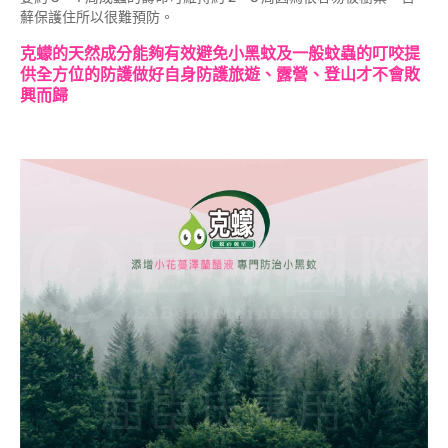
蘚保護住所以很難預防。
克蠓的天然成分能夠有效避免小黑蚊及一般蚊蟲的叮咬提
供全方位的防護做好自身防護旅遊、露營、登山才不會敗
興而歸