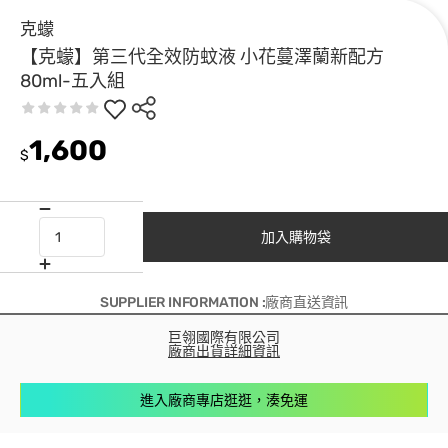
克蠓
【克蠓】第三代全效防蚊液 小花蔓澤蘭新配方
80ml-五入組
1,600
$
加入購物袋
SUPPLIER INFORMATION :廠商直送資訊
巨翎國際有限公司
廠商出貨詳細資訊
進入廠商專店逛逛，湊免運