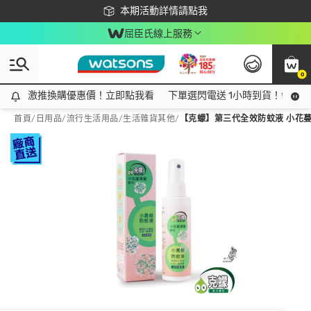
下載app最高回饋$350
本期活動詳情請點我
屈臣氏線上服務
0
激推換購優惠價！立即點我看
激推換購優惠價！立即點我看
下單選閃電送 1小時到貨！領神券
首頁
/
日用品
/
流行生活用品
/
生活雜貨其他
/
【克蠓】第三代全效防蚊液 小花蔓