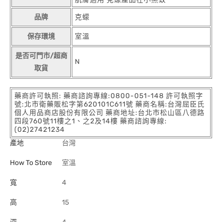
品牌
克蠓
保存環境
室溫
是否可門市/超商
N
取貨
藥商許可執照: 藥商諮詢專線:0800-051-148 許可執照字
號:北市衛藥販松字第620101C611號 藥商名稱:台灣屈臣氏
個人用品商店股份有限公司 藥商地址:台北市松山區八德路
四段760號11樓之1、之2及14樓 藥商諮詢專線:
(02)27421234
產地
台灣
How To Store
室溫
寬
4
高
15