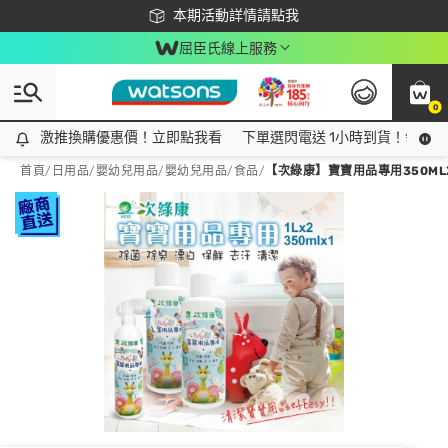
下載app最高回饋$350
本期活動詳情請點我
屈臣氏線上服務
0
激推換購優惠價！立即點我看
激推換購優惠價！立即點我看
下單選閃電送 1小時到貨！領神券
首頁
/
日用品
/
嬰幼兒用品
/
嬰幼兒用品/食品
/
【次綠康】寶寶用品專用350MLX