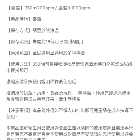
【濃 度】350ml200ppm / 濃縮1L1000ppm
【產品產地】臺灣
【保存方式】請置於陰涼處
【保存期限】未開封18個月已開封6個月
【適用範圍】全民適用且適用於多種場合
【使用方法】350ml可直接噴灑物品無需過清水待自然乾燥或以紙
巾擦拭即可。
濃縮液請參照使用說明稀釋後使用哦
浸泡用於奶瓶、蔬果、食器及玩具.....等清潔。作用完即還原成水
及食鹽對環境友善無汙染、無化學殘留
【注意事項】本品為外用如不慎入口吐出即可兒童請在成人指導下
使用。
本商品屬於衛生用品使用過會產生難以清除的使用痕跡且無法再行
銷售若您不確定是否合乎使用或對商品有疑問請勿先行使用以避免