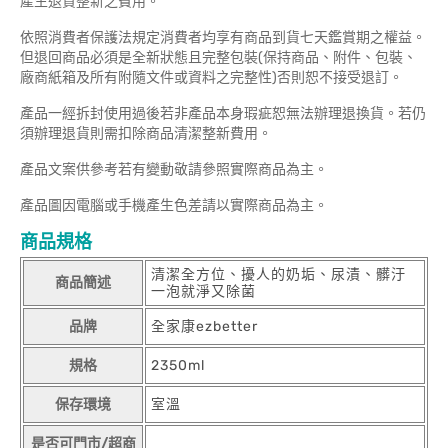
產生退貨整新之費用。
依照消費者保護法規定消費者均享有商品到貨七天鑑賞期之權益。
但退回商品必須是全新狀態且完整包裝(保持商品、附件、包裝、
廠商紙箱及所有附隨文件或資料之完整性)否則恕不接受退訂。
產品一經拆封使用過後若非產品本身瑕疵恕無法辦理退換貨。若仍
須辦理退貨則需扣除商品清潔整新費用。
產品文案供參考若有變動敬請參照實際商品為主。
產品圖因電腦或手機產生色差請以實際商品為主。
商品規格
清潔全方位、擾人的奶垢、尿漬、髒汙
商品簡述
一泡就淨又除菌
品牌
全家康ezbetter
規格
2350ml
保存環境
室溫
是否可門市/超商