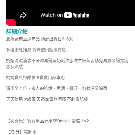
詳細介紹
此為廠商直送商品 預計出貨日2-5天
多位網紅推薦 實際使用超級有感
奶瓶清潔消毒不全容易殘留奶垢油脂滋生細菌嬰幼兒易感染腸胃病
毒及流感
媽媽寶貝神隊友 #寶寶用品專用
清潔全方位、擾人的奶垢、尿漬、髒汙一泡就淨又除菌
天天使用次綠康 天然無毒無酒精 不剌激肌膚
【次綠康】寶寶用品專用350mlx1+濃縮1Lx2
【成 分】電解水