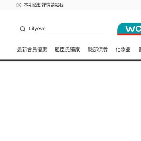
本期活動詳情請點我
下載app最高回饋$350
K beauty
Lilyeve
最新會員優惠
屈臣氏獨家
臉部保養
化妝品