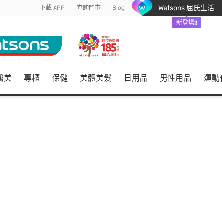
Watsons 屈氏生活
下載 APP
查詢門市
Blog
新登場!!
醫美
專櫃
保健
美體美髮
日用品
男性用品
運動