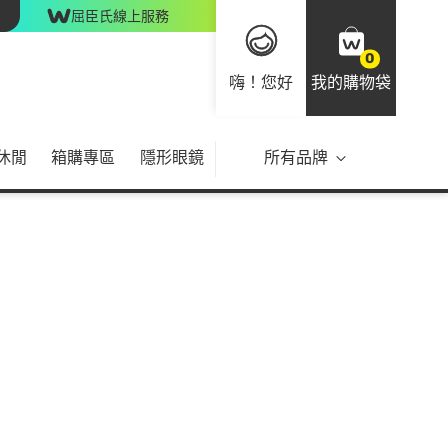
屈臣氏線上服務
0
嗨！您好
我的購物袋
休閒
箱購專區
隱形眼鏡
所有品牌