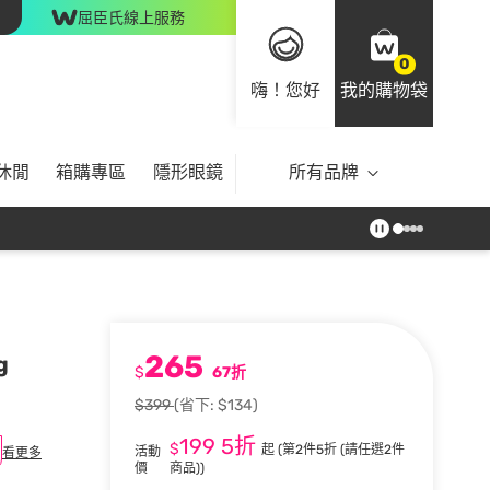
屈臣氏線上服務
0
嗨！您好
我的購物袋
休閒
箱購專區
隱形眼鏡
所有品牌
265
g
$
67折
$399
(省下: $134)
199
5折
$
起
(第2件5折 (請任選2件
活動
看更多
價
商品))