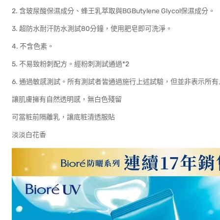
2. 含玻尿酸保濕成分、蜂王乳萃取與BGButylene Glycol保濕成分。
3. 超防水耐汗防水測試80分鐘，使用肥皂即可洗淨。
4. 不含色素。
5. 不易致粉刺配方。經粉刺測試通過*2
6. 通過敏感測試。所有測試者皆通過施行上述試驗，但並非表示所
讓肌膚擁有自然透明感，無白色殘留
可當粧前隔離乳，讓底粧清透服貼
淡淡白花香