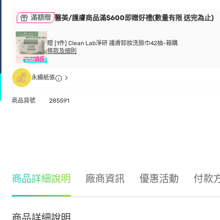
滿額贈
醫美/護膚商品滿$600即贈好禮(數量有限 送完為止)
贈 [1件] Clean Lab淨研 護膚卸妝洗臉巾42抽-箱購
條款及細則
永續紙張
商品貨號
285591
商品詳細說明
廠商資訊
優惠活動
付款
商品詳細說明