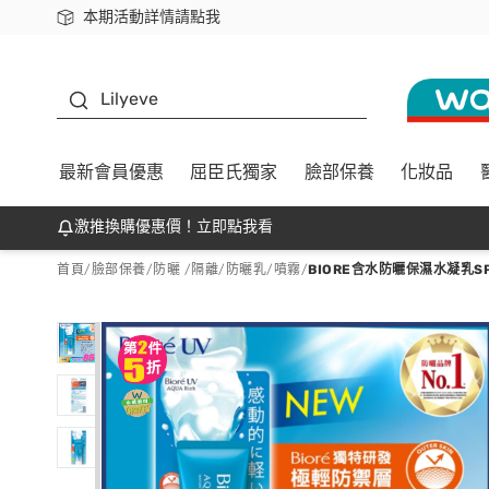
本期活動詳情請點我
下載app最高回饋$350
K beauty
Lilyeve
最新會員優惠
屈臣氏獨家
臉部保養
化妝品
激推換購優惠價！立即點我看
首頁
/
臉部保養
/
防曬 /隔離
/
防曬乳/噴霧
/
BIORE含水防曬保濕水凝乳SPF5