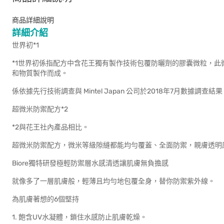
商品詳細說明
詳細介紹
世界初*1
*1世界初係指配方中含花王獨有製作技術包覆防曬劑的膠囊微粒，此微粒係由Glycer
和物質製作而成。
係依據先行技術調查與 Mintel Japan 公司於2018年7月數據調查結果
超微米防禦配方*2
*2與花王社內產品相比。
超微米防禦配方，微米等級隙縫都能均勻覆蓋、全面防禦，親膚透明
Biore獨特研發極輕防禦層水感清透讓肌膚無負擔感
就像多了一層肌膚般，輕薄且均勻地包覆全身，替你防禦紫外線。
為肌膚著想的6個堅持
1. 飽含UV水凝體，鎖住水感防止肌膚乾燥。