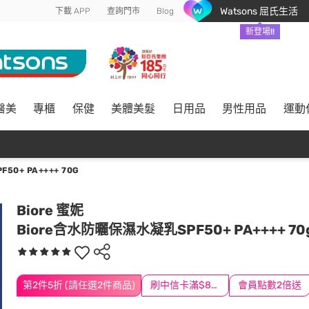
Watsons 屈氏生活
下載 APP
查詢門市
Blog
新登場!!
醫美
專櫃
保健
美體美髮
日用品
男性用品
運動
0+ PA++++ 70G
Biore 蜜妮
Biore含水防曬保濕水凝乳SPF50+ PA++++ 70
第2件5折 (請任選2件商品)
刷中信卡滿$888送3萬點
會員點數2倍送