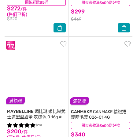
開架彩妝85折
(29)
開架彩妝滿$600送好禮
(38)
反重力輕翹睫
$272
/件
$299
(售價已折)
$320
$469
滿額贈
滿額贈
MAYBELLINE 媚比琳
媚比琳武
CANMAKE
CANMAKE 精緻捲
士道塑型眉筆 灰棕色 0.16g #
翹睫毛膏 026-01 4G
新武士道 #完美油蠟配方
(28)
開架彩妝滿$600送好禮
(29)
$200
/件
$340