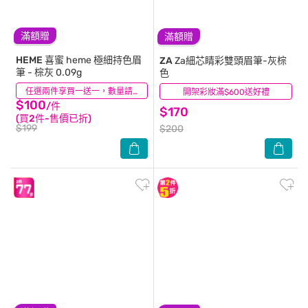
滿額贈
滿額贈
HEME 喜蜜
heme 極細持色眉
ZA
Za細芯睛彩雙頭眉筆-灰棕
筆 - 棕灰 0.09g
色
(2)
任選兩件享買一送一，數量請選2件
開架彩妝滿$600送好禮
(18)
$100
/件
$170
(買2件-售價已折)
$199
$200