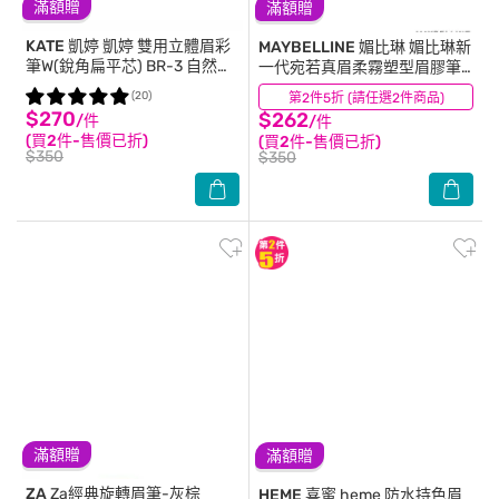
滿額贈
滿額贈
KATE 凱婷
凱婷 雙用立體眉彩
MAYBELLINE 媚比琳
媚比琳新
筆W(銳角扁平芯) BR-3 自然棕
一代宛若真眉柔霧塑型眉膠筆
0.5g
暖茶棕 0.2g #革命性眉粉筆
(20)
第2件5折 (請任選2件商品)
(23)
$270
$262
/件
/件
(買2件-售價已折)
(買2件-售價已折)
$350
$350
滿額贈
滿額贈
ZA
Za經典旋轉眉筆-灰棕
HEME 喜蜜
heme 防水持色眉