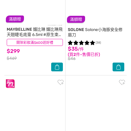
滿額贈
滿額贈
MAYBELLINE 媚比琳
媚比琳飛
SOLONE
Solone小海豚安全修
天翹睫毛底膏 6.5ml #原生束感
眉刀
睫毛
開架彩妝滿$600送好禮
(49)
(38)
$35
/件
$299
(買2件-售價已折)
$469
$46