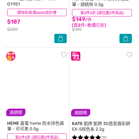
GY951
筆 - 胡桃棕 0.5g
開架彩妝滿$600送好禮
(8)
第2件5折 (請任選2件商品)
(14)
$149
/件
$187
(買2件-售價已折)
$220
$199
滿額贈
滿額贈
HEME 喜蜜
heme 防水持色眉
KATE 凱婷
凱婷 3D造型眉彩餅
筆 - 可可黑 0.5g
EX-5棕色系 2.2g
第2件5折 (請任選2件商品)
(17)
(19)