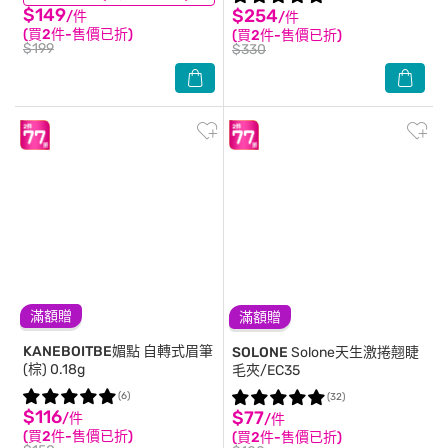
$149
$254
/件
/件
(買2件-售價已折)
(買2件-售價已折)
$199
$330
滿額贈
滿額贈
KANEBOITBE媚點
自轉式眉筆
SOLONE
Solone天生激捲翹睫
(棕) 0.18g
毛夾/EC35
(6)
(32)
$116
$77
/件
/件
(買2件-售價已折)
(買2件-售價已折)