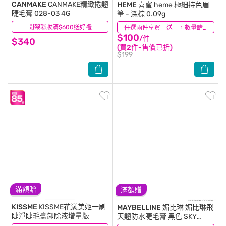
CANMAKE
CANMAKE精緻捲翹
HEME 喜蜜
heme 極細持色眉
睫毛膏 028-03 4G
筆 - 深棕 0.09g
開架彩妝滿$600送好禮
(11)
(13)
任選兩件享買一送一，數量請選2件
$100
/件
$340
(買2件-售價已折)
$199
滿額贈
滿額贈
KISSME
KISSME花漾美姬一刷
MAYBELLINE 媚比琳
媚比琳飛
睫淨睫毛膏卸除液增量版
天翹防水睫毛膏 黑色 SKY
HIGH 8.6ml #NO.1睫毛霸主 #