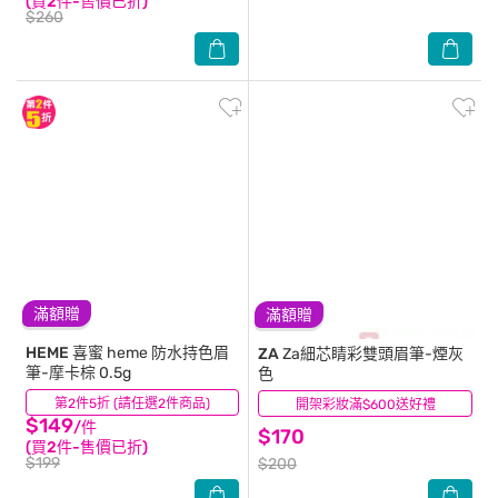
(買2件-售價已折)
$260
滿額贈
滿額贈
HEME 喜蜜
heme 防水持色眉
ZA
Za細芯睛彩雙頭眉筆-煙灰
筆-摩卡棕 0.5g
色
第2件5折 (請任選2件商品)
(25)
開架彩妝滿$600送好禮
(20)
$149
/件
$170
(買2件-售價已折)
$199
$200