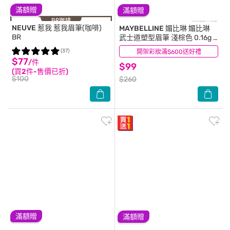
滿額贈
滿額贈
NEUVE 惹我
惹我眉筆(咖啡)
MAYBELLINE 媚比琳
媚比琳
BR
武士道塑型眉筆 淺棕色 0.16g #
新武士道 #完美油蠟配方
(37)
開架彩妝滿$600送好禮
(0)
$77
/件
$99
(買2件-售價已折)
$100
$260
滿額贈
滿額贈