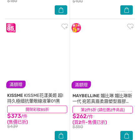
$150
$100
滿額贈
滿額贈
KISSME
KISSME花漾美姬 超!
MAYBELLINE 媚比琳
媚比琳新
持久極細抗暈眼線液筆01黑
一代 宛若真眉柔霧塑型眉膠筆
深茶棕 0.2g #眉膠轉粉更持久
開架彩妝85折
(16)
第2件5折 (請任選2件商品)
(5)
#革命性眉粉筆
$373
$262
/件
/件
(售價已折)
(買2件-售價已折)
$439
$350