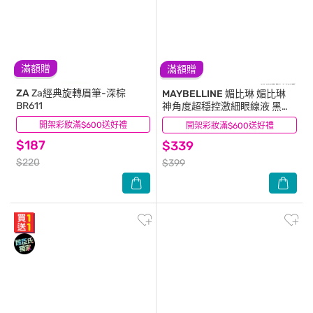
滿額贈
滿額贈
ZA
Za經典旋轉眉筆-深棕
MAYBELLINE 媚比琳
媚比琳
BR611
神角度超穩控激細眼線液 黑色
0.6g #手抖救星
開架彩妝滿$600送好禮
(13)
開架彩妝滿$600送好禮
(4)
$187
$339
$220
$399