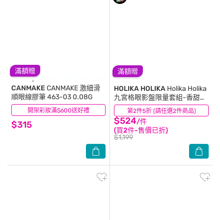
滿額贈
滿額贈
CANMAKE
CANMAKE 激細滑
HOLIKA HOLIKA
Holika Holika
順眼線膠筆 463-03 0.08G
九宮格眼影盤限量套組-香甜肉
桂捲7.4g+2.1g
開架彩妝滿$600送好禮
(12)
第2件5折 (請任選2件商品)
(8)
$524
/件
$315
(買2件-售價已折)
$1,199