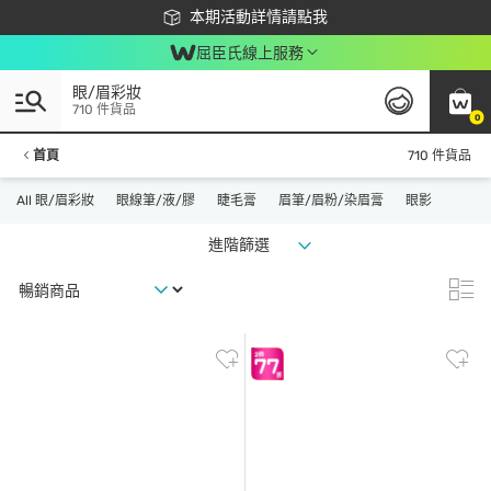
下載app最高回饋$350
本期活動詳情請點我
屈臣氏線上服務
眼/眉彩妝
710 件貨品
0
首頁
710 件貨品
All 眼/眉彩妝
眼線筆/液/膠
睫毛膏
眉筆/眉粉/染眉膏
眼影
進階篩選