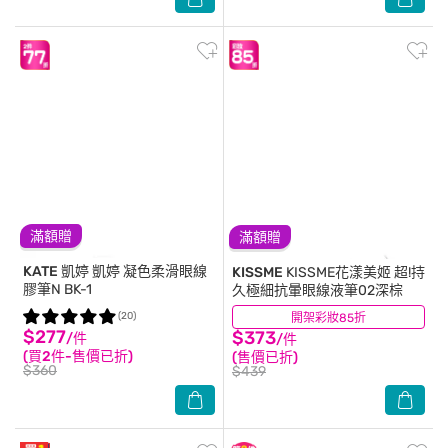
滿額贈
滿額贈
KATE 凱婷
凱婷 凝色柔滑眼線
KISSME
KISSME花漾美姬 超!持
膠筆N BK-1
久極細抗暈眼線液筆02深棕
(20)
開架彩妝85折
(13)
$277
$373
/件
/件
(買2件-售價已折)
(售價已折)
$360
$439