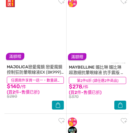
滿額贈
滿額贈
MAJOLICA戀愛魔鏡
戀愛魔鏡
MAYBELLINE 媚比琳
媚比琳
控制狂防暈眼線液EX (BK999)
超激細抗暈眼線液 抗手震版 黑
0.5mL
色 0.5ml #小金蓋
(22)
任選兩件享買一送一，數量請選2件
第2件5折 (請任選2件商品)
(35)
$140
$278
/件
/件
(買2件-售價已折)
(買2件-售價已折)
$280
$370