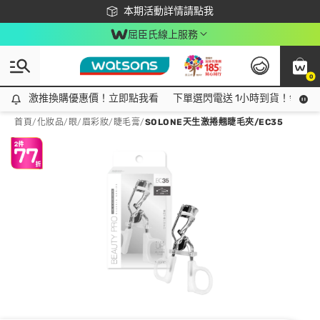
下載app最高回饋$350
本期活動詳情請點我
屈臣氏線上服務
0
激推換購優惠價！立即點我看
激推換購優惠價！立即點我看
下單選閃電送 1小時到貨！領神券
首頁
/
化妝品
/
眼/眉彩妝
/
睫毛膏
/
SOLONE天生激捲翹睫毛夾/EC35