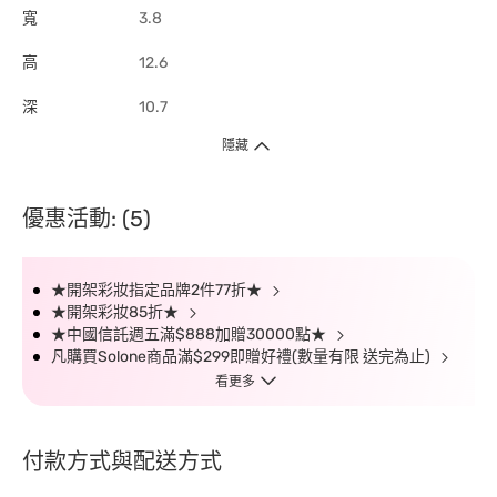
寬
3.8
高
12.6
深
10.7
隱藏
優惠活動: (5)
★開架彩妝指定品牌2件77折★
★開架彩妝85折★
★中國信託週五滿$888加贈30000點★
凡購買Solone商品滿$299即贈好禮(數量有限 送完為止)
看更多
付款方式與配送方式