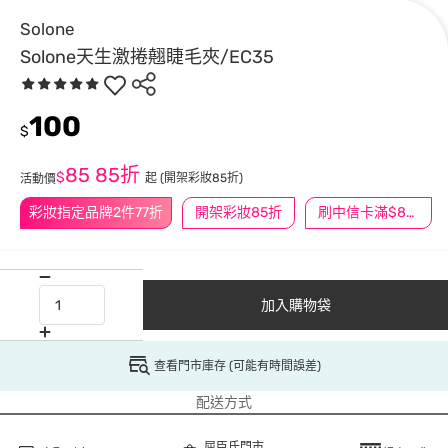
Solone
Solone天生激捲翹睫毛夾/EC35
100
$
85
85折
$
起
(開架彩妝85折)
活動價
彩妝指定品牌2件77折
開架彩妝85折
刷中信卡滿$888送3萬點
加入購物袋
查看門市庫存 (可能有時間誤差)
配送方式
屈臣氏門市