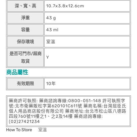
深、寬、高
10.7x3.8x12.6cm
淨重
43 g
容量
43 ml
保存環境
室溫
是否可門市/超商
Y
取貨
商品屬性
有效期限
10年
藥商許可執照: 藥商諮詢專線:0800-051-148 許可執照字
號:北市衛藥販松字第620101C611號 藥商名稱:台灣屈臣氏
個人用品商店股份有限公司 藥商地址:台北市松山區八德路
四段760號11樓之1、之2及14樓 藥商諮詢專線:
(02)27421234
How To Store
室溫