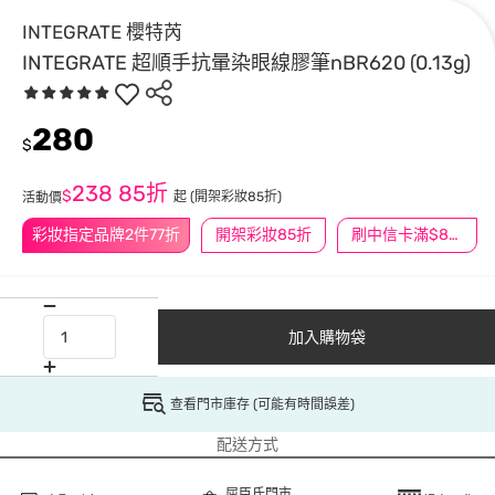
INTEGRATE 櫻特芮
INTEGRATE 超順手抗暈染眼線膠筆nBR620 (0.13g)
280
$
238
85折
$
起
(開架彩妝85折)
活動價
彩妝指定品牌2件77折
開架彩妝85折
刷中信卡滿$888送3萬點
加入購物袋
查看門市庫存 (可能有時間誤差)
配送方式
屈臣氏門市