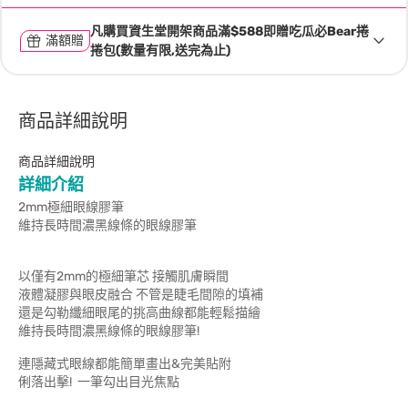
凡購買資生堂開架商品滿$588即贈吃瓜必Bear捲
滿額贈
捲包(數量有限,送完為止)
商品詳細說明
商品詳細說明
詳細介紹
2mm極細眼線膠筆
維持長時間濃黑線條的眼線膠筆
以僅有2mm的極細筆芯 接觸肌膚瞬間
液體凝膠與眼皮融合 不管是睫毛間隙的填補
還是勾勒纖細眼尾的挑高曲線都能輕鬆描繪
維持長時間濃黑線條的眼線膠筆!
連隱藏式眼線都能簡單畫出&完美貼附
俐落出擊! 一筆勾出目光焦點