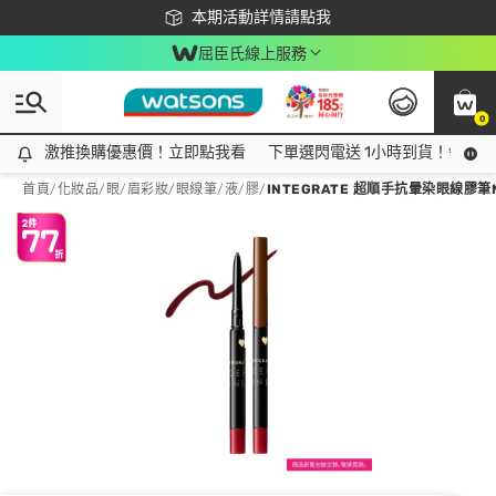
下載app最高回饋$350
本期活動詳情請點我
屈臣氏線上服務
0
激推換購優惠價！立即點我看
激推換購優惠價！立即點我看
下單選閃電送 1小時到貨！領神券
首頁
/
化妝品
/
眼/眉彩妝
/
眼線筆/液/膠
/
INTEGRATE 超順手抗暈染眼線膠筆NBR