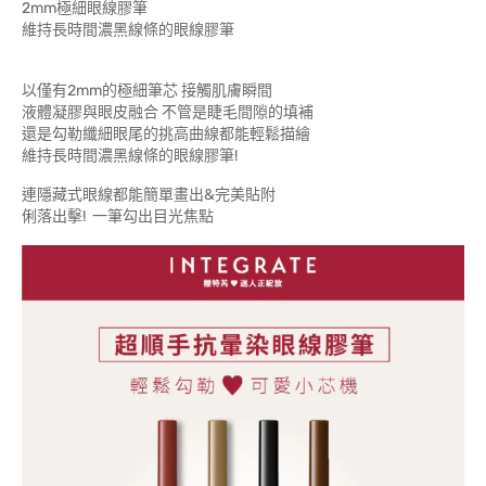
2mm極細眼線膠筆
維持長時間濃黑線條的眼線膠筆
以僅有2mm的極細筆芯 接觸肌膚瞬間
液體凝膠與眼皮融合 不管是睫毛間隙的填補
還是勾勒纖細眼尾的挑高曲線都能輕鬆描繪
維持長時間濃黑線條的眼線膠筆!
連隱藏式眼線都能簡單畫出&完美貼附
俐落出擊! 一筆勾出目光焦點