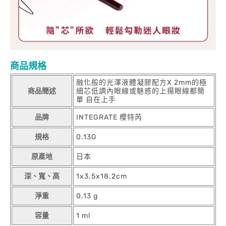
商品規格
融化般的光澤液體凝膠配方X 2mm的極
商品簡述
細芯低調內眼線或魅惑的上揚眼線都簡
單 自在上手
品牌
INTEGRATE 櫻特芮
規格
0.13G
原產地
日本
深、寬、高
1x3.5x18.2cm
淨重
0.13 g
容量
1 ml