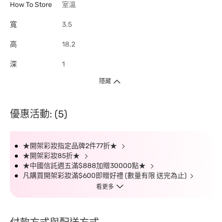
How To Store
室溫
寬
3.5
高
18.2
深
1
隱藏
優惠活動: (5)
★開架彩妝指定品牌2件77折★
★開架彩妝85折★
★中國信託週五滿$888加贈30000點★
凡購買開架彩妝滿$600即贈好禮 (數量有限 送完為止)
看更多