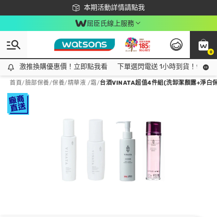
下載app最高回饋$350
本期活動詳情請點我
屈臣氏線上服務
0
激推換購優惠價！立即點我看
激推換購優惠價！立即點我看
下單選閃電送 1小時到貨！領神券
首頁
/
臉部保養
/
保養
/
精華液 /霜
/
台酒VINATA超值4件組(洗卸潔顏露+淨白