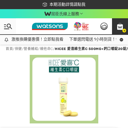
下載app最高回饋$350
本期活動詳情請點我
屈臣氏線上服務
0
激推換購優惠價！立即點我看
激推換購優惠價！立即點我看
下單選閃電送 1小時到貨！領神券
首頁
/
保健
/
營養補給
/
維他命C
/
HICEE 愛喜維生素C 500MG+鈣口嚼錠20