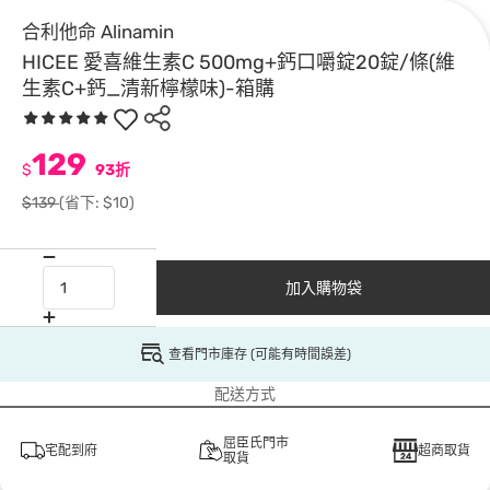
合利他命 Alinamin
HICEE 愛喜維生素C 500mg+鈣口嚼錠20錠/條(維
生素C+鈣_清新檸檬味)-箱購
129
$
93折
$139
(省下: $10)
加入購物袋
查看門市庫存 (可能有時間誤差)
配送方式
屈臣氏門市
宅配到府
超商取貨
取貨