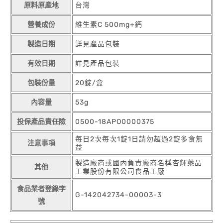
原料原產地
台灣
營養成份
維生素C 500mg+鈣
製造日期
詳見產品包裝
有效日期
詳見產品包裝
包裝份量
20錠/盒
內容量
53g
投保產品責任險
0500-18APO0000375
每日2次每次1錠1日請勿超過2錠多食無
注意事項
益
製造廠商或國內負責廠商名稱杏輝藥品
其他
工業股份有限公司食品工廠
食品業者登錄字
G-142042734-00003-3
號