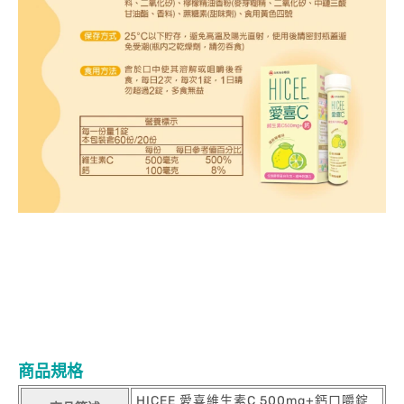
商品規格
HICEE 愛喜維生素C 500mg+鈣口嚼錠