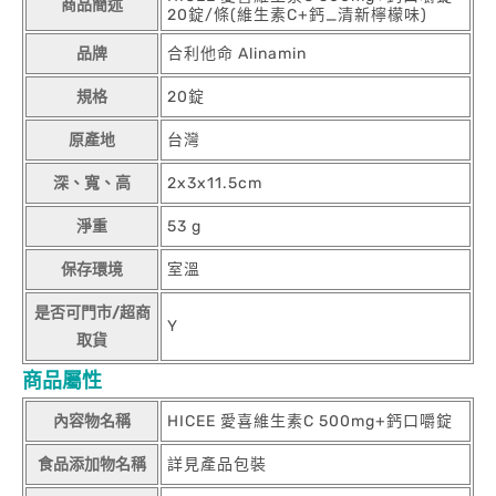
商品簡述
20錠/條(維生素C+鈣_清新檸檬味)
品牌
合利他命 Alinamin
規格
20錠
原產地
台灣
深、寬、高
2x3x11.5cm
淨重
53 g
保存環境
室溫
是否可門市/超商
Y
取貨
商品屬性
內容物名稱
HICEE 愛喜維生素C 500mg+鈣口嚼錠
食品添加物名稱
詳見產品包裝