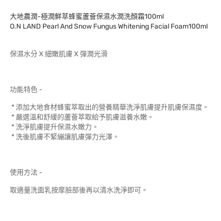
大地農潤-極潤鮮萃蜂蜜蘆薈保濕水潤洗顏霜100ml
O.N LAND Pearl And Snow Fungus Whitening Facial Foam100ml
保濕水分 X 細嫩肌膚 X 彈潤光滑
功能特色 -
* 添加大地食材蜂蜜萃取出的營養精華洗淨肌膚提升肌膚保濕度。
* 嚴選溫和舒緩的蘆薈萃取給予肌膚滋養水嫩。
* 洗淨肌膚提升保濕水嫩力。
* 洗後肌膚不緊繃讓肌膚彈力光澤。
使用方法 -
取適量洗面乳按摩臉部後再以清水洗淨即可。