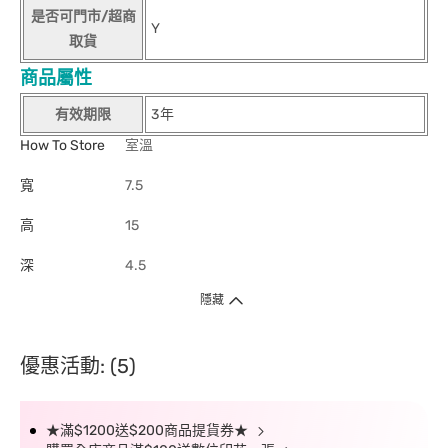
是否可門市/超商
Y
取貨
商品屬性
有效期限
3年
How To Store
室溫
寬
7.5
高
15
深
4.5
隱藏
優惠活動: (5)
★滿$1200送$200商品提貨券★