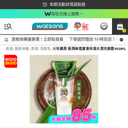
下載app最高回饋$350
本期活動詳情請點我
屈臣氏線上服務
0
激推換購優惠價！立即點我看
激推換購優惠價！立即點我看
下單選閃電送 1小時到貨！領神券
首頁
/
臉部保養
/
清潔
/
洗面乳
/
大地農潤 極潤蜂蜜蘆薈保濕水潤洗顏霜100ML