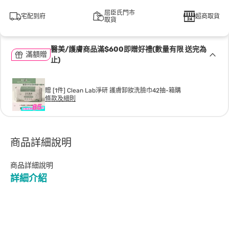
屈臣氏門市
宅配到府
超商取貨
取貨
醫美/護膚商品滿$600即贈好禮(數量有限 送完為
滿額贈
止)
贈 [1件] Clean Lab淨研 護膚卸妝洗臉巾42抽-箱購
條款及細則
商品詳細說明
商品詳細說明
詳細介紹