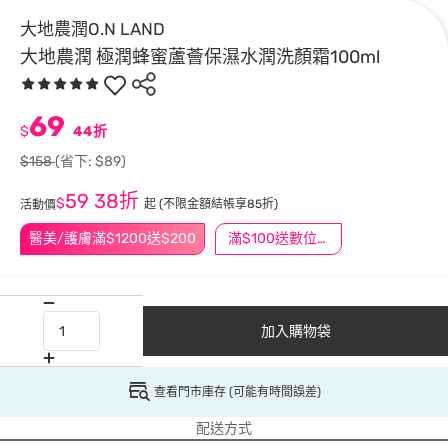
大地農潤O.N LAND
大地農潤 極潤蜂蜜蘆薈保濕水潤洗顏霜100ml
69
$
44折
$158
(省下: $89)
59
38折
$
起
(不限金額結帳享85折)
活動價
醫美/護膚滿$1200送$200
滿$100送數位印花
加入購物袋
查看門市庫存 (可能有時間誤差)
配送方式