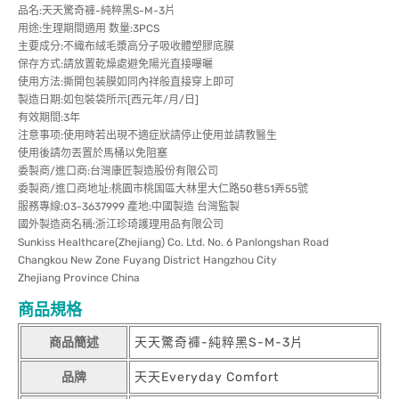
品名:天天驚奇褲-純粹黑S-M-3片
用途:生理期間適用 数量:3PCS
主要成分:不織布絨毛漿高分子吸收體塑膠底膜
保存方式:請放置乾燥處避免陽光直接曝曬
使用方法:撕開包装膜如同內祥般直接穿上即可
製造日期:如包裝袋所示[西元年/月/日]
有效期間:3年
注意事项:使用時若出現不適症狀請停止使用並請教醫生
使用後請勿丟置於馬桶以免阻塞
委製商/進口商:台灣康匠製造股份有限公司
委製商/進口商地址:桃園市桃国區大林里大仁路50巷51弄55號
服務專線:03-3637999 產地:中國製造 台灣監製
國外製造商名稱:浙江珍琦護理用品有限公司
Sunkiss Healthcare(Zhejiang) Co. Ltd. No. 6 Panlongshan Road
Changkou New Zone Fuyang District Hangzhou City
Zhejiang Province China
商品規格
商品簡述
天天驚奇褲-純粹黑S-M-3片
品牌
天天Everyday Comfort