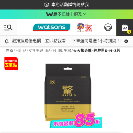
下載app最高回饋$350
本期活動詳情請點我
屈臣氏線上服務
0
激推換購優惠價！立即點我看
激推換購優惠價！立即點我看
下單選閃電送 1小時到貨！領神券
首頁
/
日用品
/
女性生理用品
/
日用衛生棉
/
天天驚奇褲-純粹黑S-M-3片