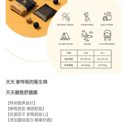
天天 會呼吸的衛生棉
天天躺進舒適圈
【時尚酷黑設計】
【瞬吸透氣 裸感輕盈】
【抗菌因子 安睡超放心】
【添加蠶絲蛋白 親膚舒適】