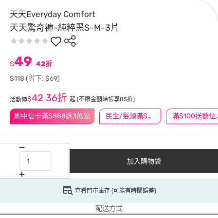
天天Everyday Comfort
天天驚奇褲-純粹黑S-M-3片
49
$
42折
$118
(省下: $69)
42
36折
$
起
(不限金額結帳享85折)
活動價
刷中信卡滿$888送3萬點
民生/髮類滿$388送舒潔冰巾
滿$100
加入購物袋
查看門市庫存 (可能有時間誤差)
配送方式