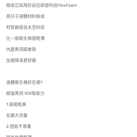
吸收芯採用好自在研發科技FlexFoam
高分子液體材料製成
材質啟發自太空科技
比一般衛生棉還輕薄
內建黑洞超會吸
加速降溫更舒服
液體衛生棉好在哪?
超強黑洞 10X吸收力
1.超吸乾爽
反鎖大流量
2.透氣不厚重