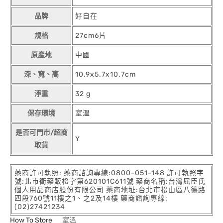
品牌
好自在
規格
27cm6片
原產地
中國
深、寬、高
10.9x5.7x10.7cm
淨重
32 g
保存環境
室溫
是否可門市/超商
Y
取貨
藥商許可執照: 藥商諮詢專線:0800-051-148 許可執照字
號:北市衛藥販松字第620101C611號 藥商名稱:台灣屈臣氏
個人用品商店股份有限公司 藥商地址:台北市松山區八德路
四段760號11樓之1、之2及14樓 藥商諮詢專線:
(02)27421234
How To Store
室溫