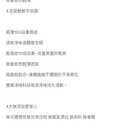
吸後依然輕薄
3 怎麼動都不怕漏
超薄10X自重吸收
清新淨味液體衛生棉
能吸收10倍自重~流量表層好乾爽
吸後依然輕薄透氣
面膜般貼合~身體曲線不懼變形不易移位
雙重淨味科技吸濕淨味持久清新。
4大無添加更安心
無可遷移性螢光增白劑 無氯氣漂白 無染料 無香精