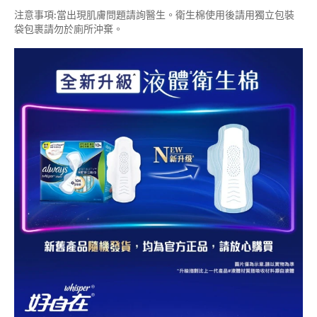
注意事項:當出現肌膚問題請詢醫生。衛生棉使用後請用獨立包裝
袋包裹請勿於廁所沖棄。