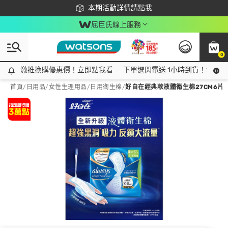
下載app最高回饋$350
本期活動詳情請點我
屈臣氏線上服務
0
激推換購優惠價！立即點我看
激推換購優惠價！立即點我看
下單選閃電送 1小時到貨！領神券
首頁
/
日用品
/
女性生理用品
/
日用衛生棉
/
好自在經典款液體衛生棉27CM6片