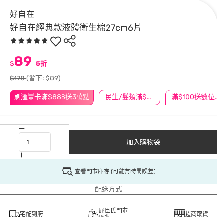
好自在
好自在經典款液體衛生棉27cm6片
89
$
5折
$178
(省下: $89)
刷滙豐卡滿$888送3萬點
民生/髮類滿$388送舒潔冰巾
滿$100
加入購物袋
查看門市庫存 (可能有時間誤差)
配送方式
屈臣氏門市
宅配到府
超商取貨