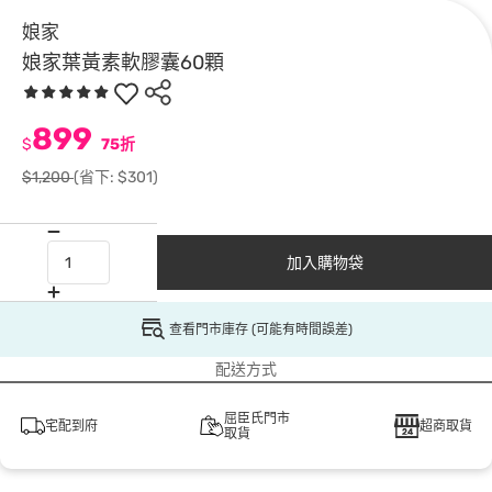
娘家
娘家葉黃素軟膠囊60顆
899
$
75折
$1,200
(省下: $301)
加入購物袋
查看門市庫存 (可能有時間誤差)
配送方式
屈臣氏門市
宅配到府
超商取貨
取貨