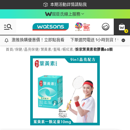
下載app最高回饋$350
本期活動詳情請點我
屈臣氏線上服務
0
激推換購優惠價！立即點我看
激推換購優惠價！立即點我看
下單選閃電送 1小時到貨！領神券
首頁
/
保健
/
晶亮保健
/
葉黃素/藍莓/蝦紅素
/
娘家葉黃素軟膠囊60顆