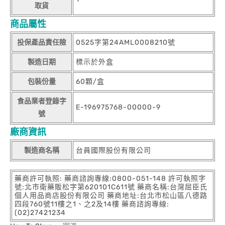
取貨
商品屬性
投保產品責任險
0525字第24AML0008210號
製造日期
標示於外盒
包裝份量
60顆/盒
食品業者登錄字
E-196975768-00000-9
號
廠商資訊
製造商名稱
台員國際股份有限公司
藥商許可執照: 藥商諮詢專線:0800-051-148 許可執照字
號:北市衛藥販松字第620101C611號 藥商名稱:台灣屈臣氏
個人用品商店股份有限公司 藥商地址:台北市松山區八德路
四段760號11樓之1、之2及14樓 藥商諮詢專線:
(02)27421234