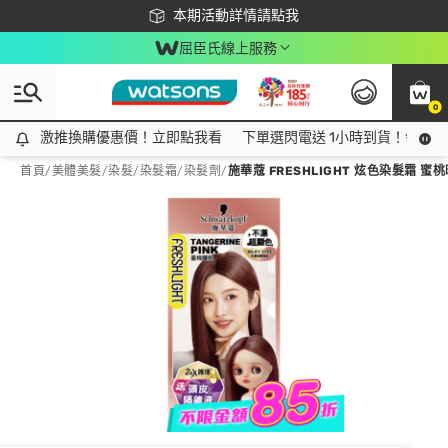
下載app最高回饋$350
本期活動詳情請點我
屈臣氏線上服務
0
激推換購優惠價！立即點我看
激推換購優惠價！立即點我看
下單選閃電送 1小時到貨！領神券
首頁
/
美體美髮
/
染髮
/
染髮霜/染髮劑
/
施華蔻 FRESHLIGHT 炫色染髮霜 蜜