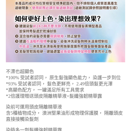
不漂也超顯色
*100% 受試者認同， 原生髮強顯色能力， 染護一步到位
*93% 受試者認同， 髮色更鮮亮， 2.49倍頭髮更光澤
*高顯色配方， 一罐滿足所有工具需求
*2倍護理贈送頭皮隔離精華液+髮纖強韌精華露
染前可運用頭皮隔離精華液
含5種植物成分， 澳洲堅果油形成物理保護膜， 隔離頭皮
直接接觸染髮劑
染時多一劑髮纖強韌精華露