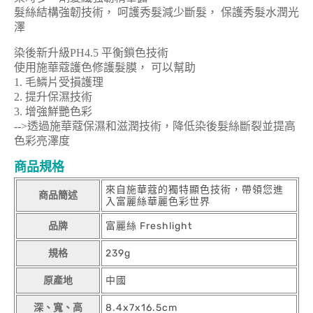
髮絲結構強韌技術， 呵護秀髮減少斷髮， 保護秀髮水潤光
澤
染後新升級PH4.5 平衡鎖色技術
使用施華蔻護色修護髮膜， 可以幫助
1. 毛鱗片受損護理
2. 提升保濕技術
3. 增強鮮艷色彩
-->透過施華蔻保濕和滋潤技術，降低染後髮絲斷裂並提高
色彩亮澤度
商品規格
來自施華蔻的獨特顯色技術，帶領您進
商品簡述
入富麗絲華麗色彩世界
品牌
富麗絲 Freshlight
規格
239g
原產地
中國
深、寬、高
8.4x7x16.5cm