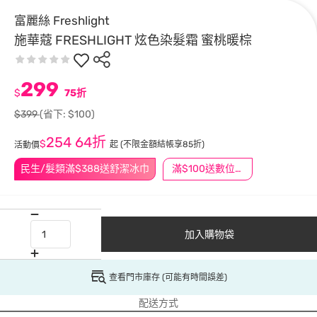
富麗絲 Freshlight
施華蔻 FRESHLIGHT 炫色染髮霜 蜜桃暖棕
299
$
75折
$399
(省下: $100)
254
64折
$
起
(不限金額結帳享85折)
活動價
民生/髮類滿$388送舒潔冰巾
滿$100送數位印花
加入購物袋
查看門市庫存 (可能有時間誤差)
配送方式