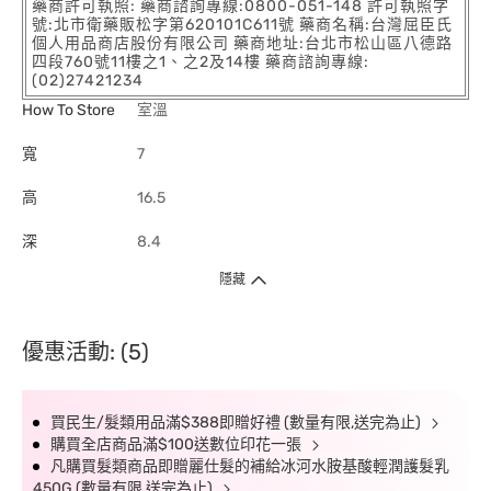
藥商許可執照: 藥商諮詢專線:0800-051-148 許可執照字
號:北市衛藥販松字第620101C611號 藥商名稱:台灣屈臣氏
個人用品商店股份有限公司 藥商地址:台北市松山區八德路
四段760號11樓之1、之2及14樓 藥商諮詢專線:
(02)27421234
How To Store
室溫
寬
7
高
16.5
深
8.4
隱藏
優惠活動: (5)
買民生/髮類用品滿$388即贈好禮 (數量有限,送完為止)
購買全店商品滿$100送數位印花一張
凡購買髮類商品即贈麗仕髮的補給冰河水胺基酸輕潤護髮乳
450G (數量有限 送完為止)