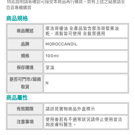
特此說明請客確認可接受本商品再行購買。如有上述之疑慮請至
百貨專櫃購買
商品規格
摩洛哥優油 全產品皆含摩洛哥堅果油
商品簡述
乾、濕髮皆可使用 全髮質適用
品牌
MOROCCANOIL
規格
100ml
保存環境
室溫
是否可門市/超商
N
取貨
商品屬性
有效期限
請詳見實物商品外盒標示
使用後若有不適等狀況請停止使用並洽
注意事項
詢皮膚科醫生。