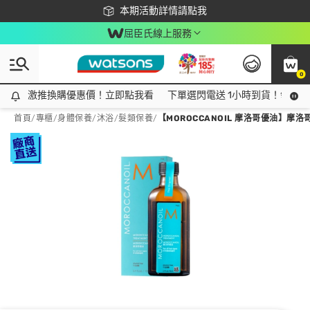
下載app最高回饋$350
本期活動詳情請點我
屈臣氏線上服務
0
激推換購優惠價！立即點我看
激推換購優惠價！立即點我看
下單選閃電送 1小時到貨！領神券
首頁
/
專櫃
/
身體保養
/
沐浴/髮類保養
/
【MOROCCANOIL 摩洛哥優油】摩洛