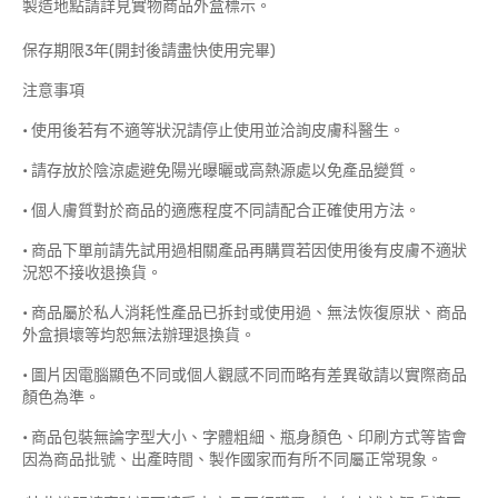
製造地點請詳見實物商品外盒標示。
保存期限3年(開封後請盡快使用完畢)
注意事項
• 使用後若有不適等狀況請停止使用並洽詢皮膚科醫生。
• 請存放於陰涼處避免陽光曝曬或高熱源處以免產品變質。
• 個人膚質對於商品的適應程度不同請配合正確使用方法。
• 商品下單前請先試用過相關產品再購買若因使用後有皮膚不適狀
況恕不接收退換貨。
• 商品屬於私人消耗性產品已拆封或使用過、無法恢復原狀、商品
外盒損壞等均恕無法辦理退換貨。
• 圖片因電腦顯色不同或個人觀感不同而略有差異敬請以實際商品
顏色為準。
• 商品包裝無論字型大小、字體粗細、瓶身顏色、印刷方式等皆會
因為商品批號、出產時間、製作國家而有所不同屬正常現象。