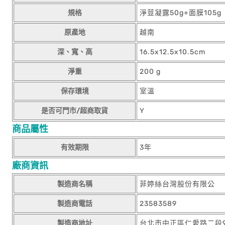
規格
淨荳凝露50g+面膜105g
原產地
越南
深、寬、高
16.5x12.5x10.5cm
淨重
200 g
保存環境
室溫
是否可門市/超商取貨
Y
商品屬性
有效期限
3年
廠商資訊
製造商名稱
菲婷絲台灣股份有限公
製造商電話
23583589
製造商地址
台北市中正區仁愛路二段9