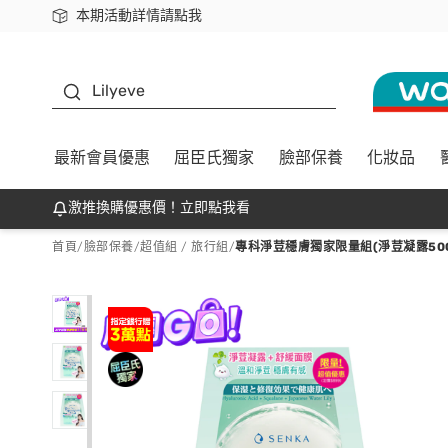
本期活動詳情請點我
下載app最高回饋$350
K beauty
Lilyeve
最新會員優惠
屈臣氏獨家
臉部保養
化妝品
激推換購優惠價！立即點我看
首頁
/
臉部保養
/
超值組 / 旅行組
/
專科淨荳穩膚獨家限量組(淨荳凝露50