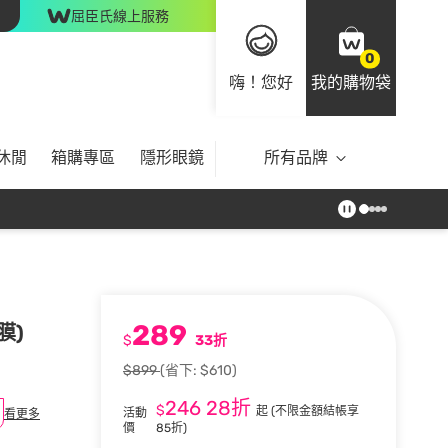
屈臣氏線上服務
0
嗨！您好
我的購物袋
休閒
箱購專區
隱形眼鏡
所有品牌
289
膜)
$
33折
$899
(省下: $610)
246
28折
$
起
(不限金額結帳享
活動
看更多
價
85折)