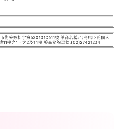
:北市衛藥販松字第620101C611號 藥商名稱:台灣屈臣氏個人
之1、之2及14樓 藥商諮詢專線:(02)27421234