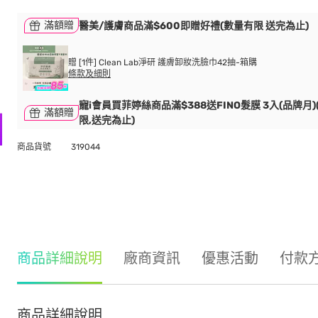
滿額贈
醫美/護膚商品滿$600即贈好禮(數量有限 送完為止)
贈 [1件] Clean Lab淨研 護膚卸妝洗臉巾42抽-箱購
條款及細則
寵i會員買菲婷絲商品滿$388送FINO髮膜 3入(品牌月)
滿額贈
限,送完為止)
商品貨號
319044
商品詳細說明
廠商資訊
優惠活動
付款
商品詳細說明