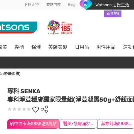
Watsons 屈氏生活
下載 APP
查詢門市
Blog
新登場!!
醫美
專櫃
保健
美體美髮
日用品
男性用品
運動
G+舒緩面膜)
專科 SENKA
專科淨荳穩膚獨家限量組(淨荳凝露50g+舒緩面
刷中信卡滿$888送3萬點
醫美/護膚滿$1200送$200
菲婷絲滿$888折$88