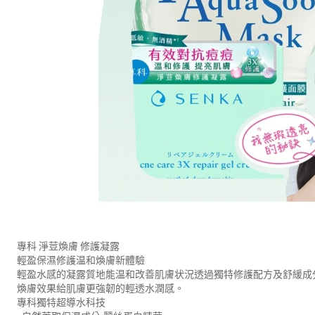
專科 淨荳煥膚 修護凝露
輕盈保濕修護温和煥膚新體驗
輕盈水感的凝露質地能温和改善肌膚状況透過獨特修護配方及舒緩成
煥膚效果給肌膚更強韌的輕透水潤感。
專科獨特超導水科技