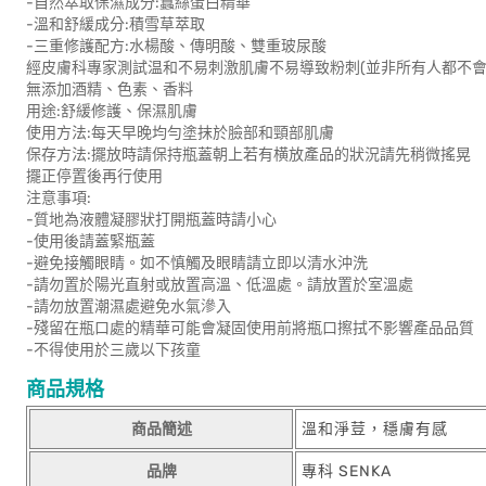
-自然萃取保濕成分:蠶絲蛋白精華
-溫和舒緩成分:積雪草萃取
-三重修護配方:水楊酸、傳明酸、雙重玻尿酸
經皮膚科專家測試温和不易刺激肌膚不易導致粉刺(並非所有人都不會
無添加酒精、色素、香料
用途:舒緩修護、保濕肌膚
使用方法:每天早晚均勻塗抹於臉部和頸部肌膚
保存方法:擺放時請保持瓶蓋朝上若有横放產品的狀況請先稍微搖晃
擺正停置後再行使用
注意事項:
-質地為液體凝膠狀打開瓶蓋時請小心
-使用後請蓋緊瓶蓋
-避免接觸眼睛。如不慎觸及眼睛請立即以清水沖洗
-請勿置於陽光直射或放置高溫、低溫處。請放置於室溫處
-請勿放置潮濕處避免水氣滲入
-殘留在瓶口處的精華可能會凝固使用前將瓶口擦拭不影響產品品質
-不得使用於三歲以下孩童
商品規格
商品簡述
溫和淨荳，穩膚有感
品牌
專科 SENKA