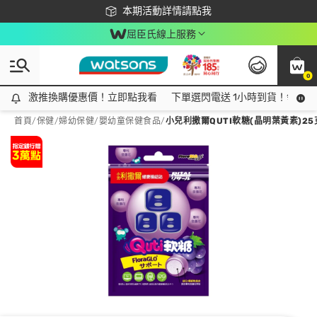
下載app最高回饋$350
本期活動詳情請點我
屈臣氏線上服務
0
激推換購優惠價！立即點我看
激推換購優惠價！立即點我看
下單選閃電送 1小時到貨！領神券
首頁
/
保健
/
婦幼保健
/
嬰幼童保健食品
/
小兒利撒爾QUTI軟糖(晶明葉黃素)25