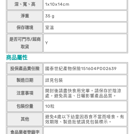
深、寬、高
1x10x14cm
淨重
35 g
保存環境
室溫
是否可門市/超商
Y
取貨
商品屬性
投保產品責任險
國泰世紀產物保險151604PD02639
製造日期
詳見包裝
開封後請盡快食用完畢。請保存於陰涼
注意事項
處，避免高溫、日曬影響產品品質。
包裝份量
10粒
避免4歲以下幼童因吞食不當而噎食。有
其他
效期限、製造批號請見包裝標示。
食品業者登錄字