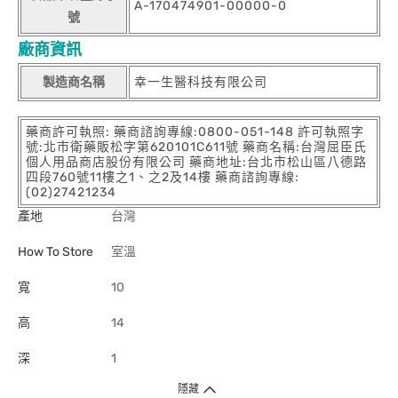
A-170474901-00000-0
號
廠商資訊
製造商名稱
幸一生醫科技有限公司
藥商許可執照: 藥商諮詢專線:0800-051-148 許可執照字
號:北市衛藥販松字第620101C611號 藥商名稱:台灣屈臣氏
個人用品商店股份有限公司 藥商地址:台北市松山區八德路
四段760號11樓之1、之2及14樓 藥商諮詢專線:
(02)27421234
產地
台灣
How To Store
室溫
寬
10
高
14
深
1
隱藏