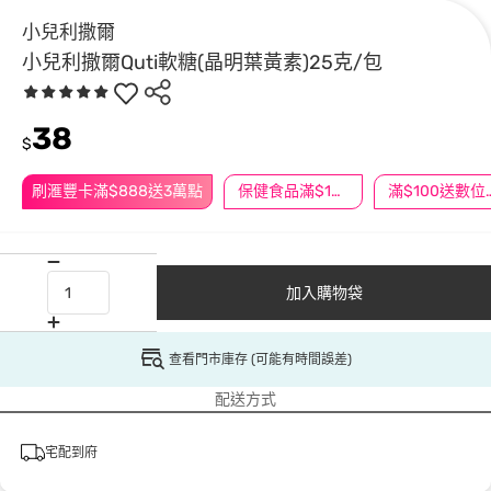
小兒利撒爾
小兒利撒爾Quti軟糖(晶明葉黃素)25克/包
38
$
刷滙豐卡滿$888送3萬點
保健食品滿$1200送$100
滿$100
加入購物袋
查看門市庫存 (可能有時間誤差)
配送方式
宅配到府