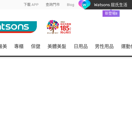
Watsons 屈氏生活
下載 APP
查詢門市
Blog
新登場!!
醫美
專櫃
保健
美體美髮
日用品
男性用品
運動