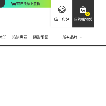
屈臣氏線上服務
0
嗨！您好
我的購物袋
休閒
箱購專區
隱形眼鏡
所有品牌