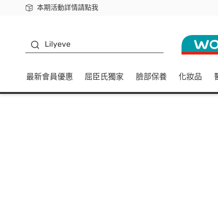
本期活動詳情請點我
下載app最高回饋$350
K beauty
Lilyeve
最新會員優惠
屈臣氏獨家
臉部保養
化妝品