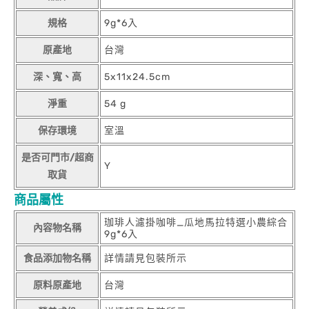
規格
9g*6入
原產地
台灣
深、寬、高
5x11x24.5cm
淨重
54 g
保存環境
室溫
是否可門市/超商
Y
取貨
商品屬性
珈琲人濾掛咖啡_瓜地馬拉特選小農綜合
內容物名稱
9g*6入
食品添加物名稱
詳情請見包裝所示
原料原產地
台灣