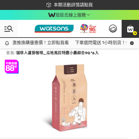
下載app最高回饋$350
本期活動詳情請點我
屈臣氏線上服務
0
激推換購優惠價！立即點我看
激推換購優惠價！立即點我看
下單選閃電送 1小時到貨！領神券
首頁
/
珈琲人濾掛咖啡_瓜地馬拉特選小農綜合9G*6入