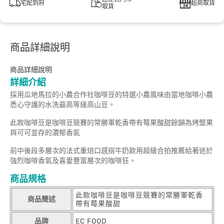
宅配到府
超商取貨
取貨
商品詳細說明
商品詳細說明
詳細介紹
採用瓜地馬拉的小農合作社咖啡豆的特選小農風味由當地咖啡小農
悉心守護的水洗最高等級高山豆。
此款咖啡豆是咖啡豆競賽的常勝軍乾香帶有莓果酸甜餘韻為烤堅果
與可可並存的濃郁香氣
前中後段多層次的法式重焙口感搭牛奶飲用超級合拍推薦給著迷於
強烈咖啡香氣及喜愛豐富層次的咖啡狂。
商品規格
此款咖啡豆是咖啡豆競賽的常勝軍乾香
商品簡述
帶有莓果酸甜
品牌
EC FOOD