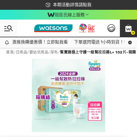
下載app最高回饋$350
本期活動詳情請點我
屈臣氏線上服務
0
激推換購優惠價！立即點我看
激推換購優惠價！立即點我看
下單選閃電送 1小時到貨！領神券
首頁
/
日用品
/
嬰幼兒用品
/
尿布
/
幫寶適極上守護一級幫拉拉褲L+ 102片-箱購