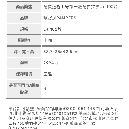
商品簡述
幫寶適極上守護一級幫拉拉褲L+ 102片
品牌
幫寶適PAMPERS
規格
L+ 102片
原產地
中國
深、寬、高
33.7x25x42.5cm
淨重
2994 g
保存環境
室溫
是否可門市/超商
N
取貨
藥商許可執照: 藥商諮詢專線:0800-051-148 許可執照字
號:北市衛藥販松字第620101C611號 藥商名稱:台灣屈臣氏
個人用品商店股份有限公司 藥商地址:台北市松山區八德路
四段760號11樓之1、之2及14樓 藥商諮詢專線:
(02)27421234