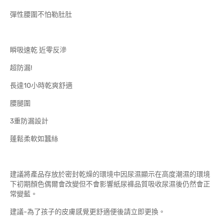
彈性腰圍不怕勒肚肚
瞬吸速乾 近零反滲
超防漏!
長達10小時乾爽舒適
腰腿圍
3重防漏設計
蓬鬆柔軟如蠶絲
建議將產品存放於密封乾燥的環境中因尿濕顯示在高度潮濕的環境
下初期顏色偶爾會改變但不會影響紙尿褲品質吸收尿濕後仍然會正
常變藍。
建議-為了孩子的皮膚感覺更舒適便後請立即更換。