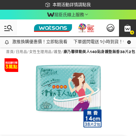
下載app最高回饋$350
本期活動詳情請點我
屈臣氏線上服務
0
激推換購優惠價！立即點我看
激推換購優惠價！立即點我看
下單選閃電送 1小時到貨！領神券
首頁
/
日用品
/
女性生理用品
/
護墊
/
康乃馨律動美人140貼身護墊無香38片2包