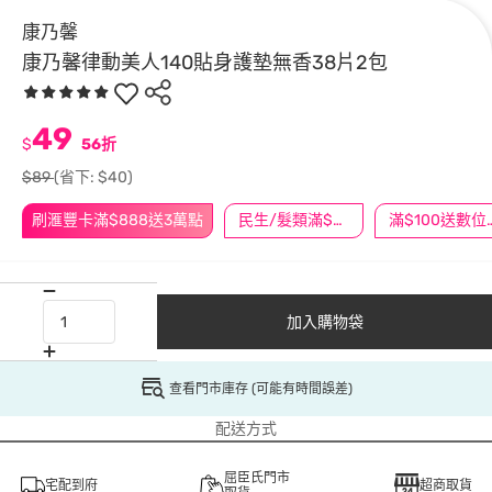
康乃馨
康乃馨律動美人140貼身護墊無香38片2包
49
$
56折
$89
(省下: $40)
刷滙豐卡滿$888送3萬點
民生/髮類滿$388送舒潔冰巾
滿$100
加入購物袋
查看門市庫存 (可能有時間誤差)
配送方式
屈臣氏門市
宅配到府
超商取貨