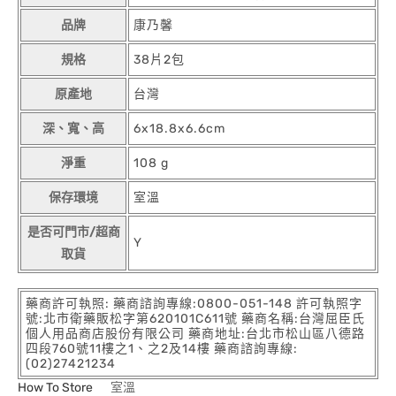
品牌
康乃馨
規格
38片2包
原產地
台灣
深、寬、高
6x18.8x6.6cm
淨重
108 g
保存環境
室溫
是否可門市/超商
Y
取貨
藥商許可執照: 藥商諮詢專線:0800-051-148 許可執照字
號:北市衛藥販松字第620101C611號 藥商名稱:台灣屈臣氏
個人用品商店股份有限公司 藥商地址:台北市松山區八德路
四段760號11樓之1、之2及14樓 藥商諮詢專線:
(02)27421234
How To Store
室溫