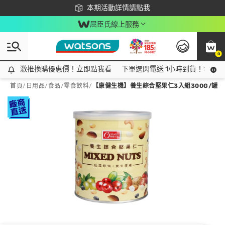
下載app最高回饋$350
本期活動詳情請點我
屈臣氏線上服務
0
激推換購優惠價！立即點我看
激推換購優惠價！立即點我看
下單選閃電送 1小時到貨！領神券
首頁
/
日用品
/
食品
/
零食飲料
/
【康健生機】養生綜合堅果仁3入組300G/罐