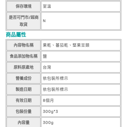
保存環境
室溫
是否可門市/超商
N
取貨
商品屬性
內容物名稱
果乾、蕃茄乾、堅果豆類
食品添加物名稱
鹽
原料原產地
台灣
營養成份
依包裝所標示
製造日期
依包裝所標示
有效日期
8個月
包裝份量
300g*3
內容量
300g