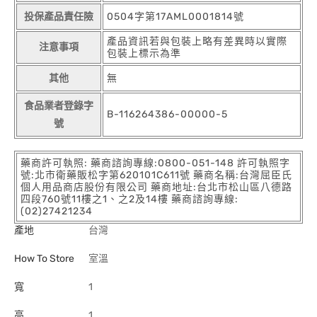
投保產品責任險
0504字第17AML0001814號
產品資訊若與包裝上略有差異時以實際
注意事項
包裝上標示為準
其他
無
食品業者登錄字
B-116264386-00000-5
號
藥商許可執照: 藥商諮詢專線:0800-051-148 許可執照字
號:北市衛藥販松字第620101C611號 藥商名稱:台灣屈臣氏
個人用品商店股份有限公司 藥商地址:台北市松山區八德路
四段760號11樓之1、之2及14樓 藥商諮詢專線:
(02)27421234
產地
台灣
How To Store
室溫
寬
1
高
1