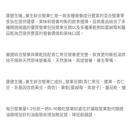
康健生機_養生綜合堅果仁是一款多種營養成分豐富的混合堅果零
食旨在提供健康、美味和營養均衡的飲食選擇。這款產品結合了多
種精挑細選的優質堅果包括堅果豆類以及多種果乾例如蔓越莓和蕃
茄乾為您提供豐富的營養價值和美味口感。
嚴選綜合堅果與果乾搭配青仁黑豆營養更完整、飲食更均衡低溫烘
焙不燥熱天然原味營養高、天然美味、高度營養、養生零嘴。
康健生機_養生綜合堅果仁成份_堅果豆類(青仁黑豆、腰果、杏仁
豆、非基因改造黃豆、南杏)、果乾(蔓越莓、青堤子)、蕃茄乾、鹽
每日堅果量1-2份抓一把5-10顆吃堅果好處在於攝取堅果取代精緻
油類增加好的油脂吸收增加飽足感、降低飢餓感。