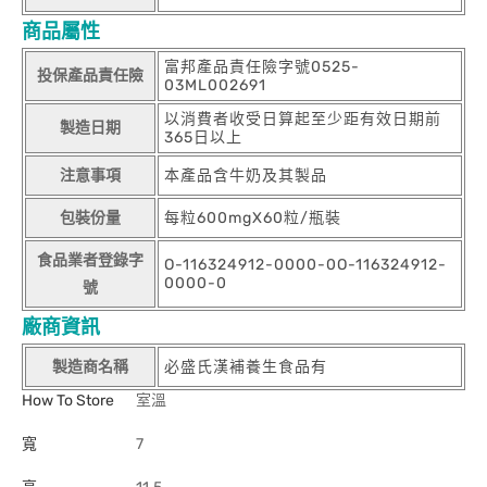
商品屬性
富邦產品責任險字號0525-
投保產品責任險
03ML002691
以消費者收受日算起至少距有效日期前
製造日期
365日以上
注意事項
本產品含牛奶及其製品
包裝份量
每粒600mgX60粒/瓶裝
食品業者登錄字
O-116324912-0000-0O-116324912-
0000-0
號
廠商資訊
製造商名稱
必盛氏漢補養生食品有
How To Store
室溫
寬
7