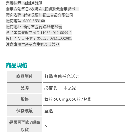
營養標示: 如圖片說明
食用方法每日2次每次2顆請避免食用過量。
廠商名稱: 必盛氏漢補養生食品有限公司
廠商電話: 0800-668160
廠商地址: 新竹市金竹路86巷20號
食品業者登錄字號O-116324912-0000-0
投保產品責任險字號0525-03ML002691
注意事項本產品含牛奶及其製品
商品規格
商品簡述
打擊疲憊補充活力
品牌
必盛氏 草本之家
規格
每粒600mgX60粒/瓶裝
保存環境
室溫
是否可門市/超商
N
取貨