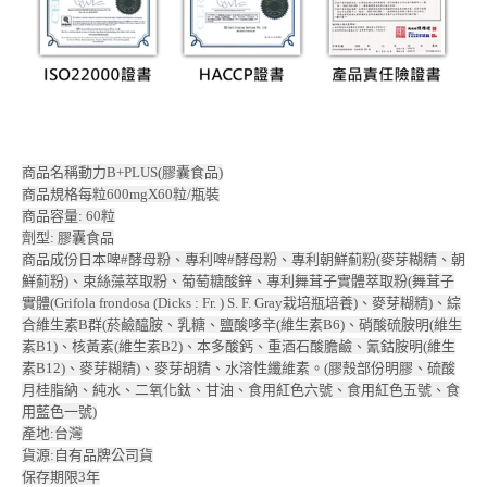
商品名稱動力B+PLUS(膠囊食品)
商品規格每粒600mgX60粒/瓶裝
商品容量: 60粒
劑型: 膠囊食品
商品成份日本啤#酵母粉、專利啤#酵母粉、專利朝鮮薊粉(麥芽糊精、朝
鮮薊粉)、束絲藻萃取粉、葡萄糖酸鋅、專利舞茸子實體萃取粉(舞茸子
實體(Grifola frondosa (Dicks : Fr. ) S. F. Gray栽培瓶培養)、麥芽糊精)、綜
合維生素B群(菸鹼醯胺、乳糖、鹽酸哆辛(維生素B6)、硝酸硫胺明(維生
素B1)、核黃素(維生素B2)、本多酸鈣、重酒石酸膽鹼、氰鈷胺明(維生
素B12)、麥芽糊精)、麥芽胡精、水溶性纖維素。(膠殼部份明膠、硫酸
月桂脂納、純水、二氧化鈦、甘油、食用紅色六號、食用紅色五號、食
用藍色一號)
產地:台灣
貨源:自有品牌公司貨
保存期限3年