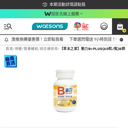
下載app最高回饋$350
本期活動詳情請點我
屈臣氏線上服務
0
激推換購優惠價！立即點我看
激推換購優惠價！立即點我看
下單選閃電送 1小時到貨！領神券
首頁
/
保健
/
營養補給
/
綜合維他命
/
【草本之家】動力B+PLUS(60粒/瓶)B群