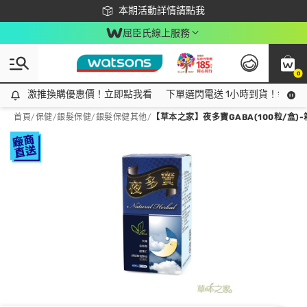
下載app最高回饋$350
本期活動詳情請點我
屈臣氏線上服務
0
激推換購優惠價！立即點我看
激推換購優惠價！立即點我看
下單選閃電送 1小時到貨！領神券
首頁
/
保健
/
銀髮保健
/
銀髮保健其他
/
【草本之家】夜多寶GABA(100粒/盒)-