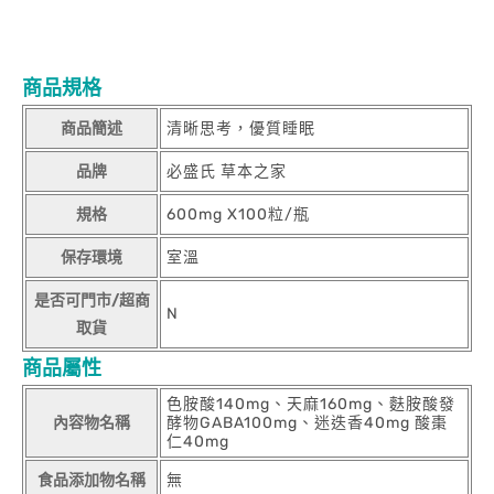
商品規格
商品簡述
清晰思考，優質睡眠
品牌
必盛氏 草本之家
規格
600mg X100粒/瓶
保存環境
室溫
是否可門市/超商
N
取貨
商品屬性
色胺酸140mg、天麻160mg、麩胺酸發
內容物名稱
酵物GABA100mg、迷迭香40mg 酸棗
仁40mg
食品添加物名稱
無