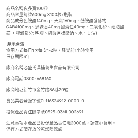
商品名稱夜多寶100粒
商品容量每粒600mg X100粒/瓶裝
商品成分色胺酸140mg、天麻160mg、麩胺酸發酵物
GABA100mg、迷迭香40mg 酸棗仁40mg、二氧化矽、硬脂酸
鎂 。膠殼部分: 明膠、硫酸月桂酯鈉、水、甘油)
產地台灣
食用方式每日1次每次1-2粒，睡覺前1小時食用
保存期限3年
廠商名稱必盛氏漢補養生食品有限公司
廠商電話0800-668160
廠商地址新竹市金竹路86巷20號
食品業者登錄字號O-116324912-0000-0
投保產品責任險字號0525-03ML002691
注意事項本產品已投保產品責任險2000萬，請安心食用。
保存方式請存放於乾燥陰涼處