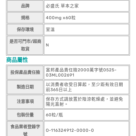
品牌
必盛氏 草本之家
規格
400mg x60粒
保存環境
室溫
是否可門市/超商
N
取貨
商品屬性
富邦產品責任險2000萬字號0525-
投保產品責任險
03ML002691
以消費者收受日算起，至少距有效日期
製造日期
前365日以上
保存方式請放置於陰涼乾燥處，並避免
注意事項
陽光直射。
包裝份量
60粒/瓶
食品業者登錄字
O-116324912-0000-0
號