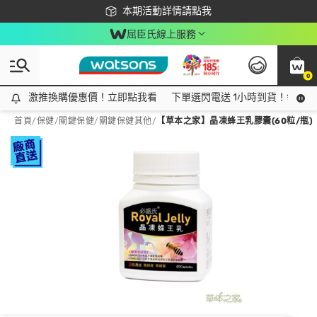
下載app最高回饋$350
本期活動詳情請點我
屈臣氏線上服務
0
激推換購優惠價！立即點我看
激推換購優惠價！立即點我看
下單選閃電送 1小時到貨！領神券
首頁
/
保健
/
關鍵保健
/
關鍵保健其他
/
【草本之家】晶凍蜂王乳膠囊(60粒/瓶)