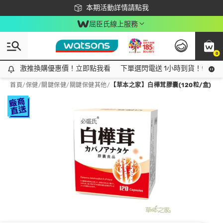
下載app最高回饋$350
本期活動詳情請點我
屈臣氏線上服務
0
激推換購優惠價！立即點我看
激推換購優惠價！立即點我看
下單選閃電送 1小時到貨！領神券
首頁
/
保健
/
關鍵保健
/
關鍵保健其他
/
【草本之家】白樺茸膠囊(120粒/盒)