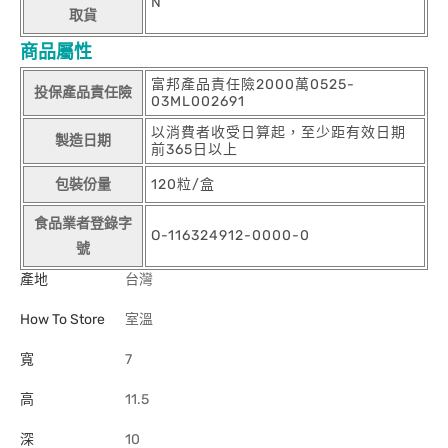
N
取貨
商品屬性
富邦產品責任險2000萬0525-
投保產品責任險
03ML002691
以消費者收受日算起，至少距有效日期
製造日期
前365日以上
包裝份量
120粒/盒
食品業者登錄字
O-116324912-0000-0
號
產地
台灣
How To Store
室溫
寬
7
高
11.5
深
10