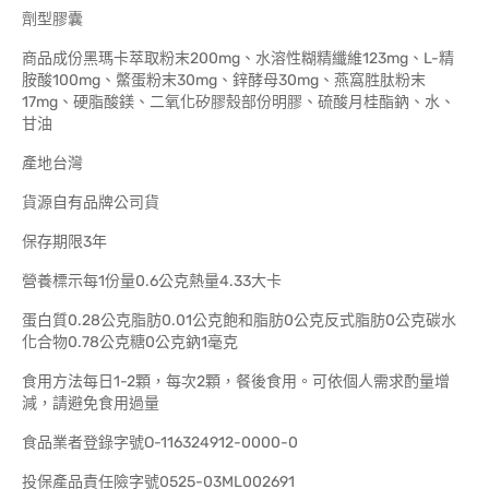
劑型膠囊
商品成份黑瑪卡萃取粉末200mg、水溶性糊精纖維123mg、L-精
胺酸100mg、鱉蛋粉末30mg、鋅酵母30mg、燕窩胜肽粉末
17mg、硬脂酸鎂、二氧化矽膠殼部份明膠、硫酸月桂酯鈉、水、
甘油
產地台灣
貨源自有品牌公司貨
保存期限3年
營養標示每1份量0.6公克熱量4.33大卡
蛋白質0.28公克脂肪0.01公克飽和脂肪0公克反式脂肪0公克碳水
化合物0.78公克糖0公克鈉1毫克
食用方法每日1-2顆，每次2顆，餐後食用。可依個人需求酌量增
減，請避免食用過量
食品業者登錄字號O-116324912-0000-0
投保產品責任險字號0525-03ML002691