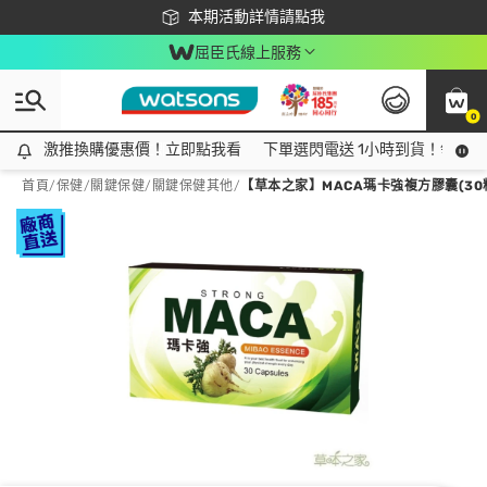
下載app最高回饋$350
本期活動詳情請點我
屈臣氏線上服務
0
激推換購優惠價！立即點我看
激推換購優惠價！立即點我看
下單選閃電送 1小時到貨！領神券
首頁
/
保健
/
關鍵保健
/
關鍵保健其他
/
【草本之家】MACA瑪卡強複方膠囊(30