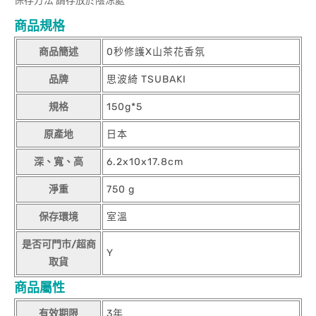
保存方法 請存放於陰涼處
商品規格
商品簡述
0秒修護X山茶花香氛
品牌
思波綺 TSUBAKI
規格
150g*5
原產地
日本
深、寬、高
6.2x10x17.8cm
淨重
750 g
保存環境
室溫
是否可門市/超商
Y
取貨
商品屬性
有效期限
3年