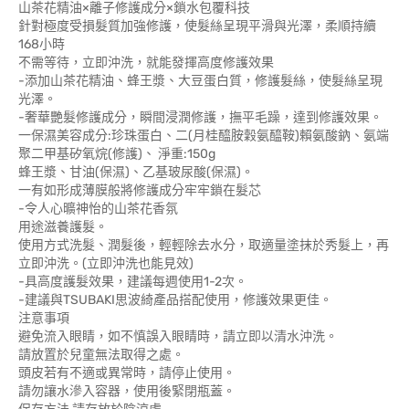
山茶花精油×離子修護成分×鎖水包覆科技
針對極度受損髮質加強修護，使髮絲呈現平滑與光澤，柔順持續
168小時
不需等待，立即沖洗，就能發揮高度修護效果
-添加山茶花精油、蜂王漿、大豆蛋白質，修護髮絲，使髮絲呈現
光澤。
-奢華艷髮修護成分，瞬間浸潤修護，撫平毛躁，達到修護效果。
一保濕美容成分:珍珠蛋白、二(月桂醯胺穀氨醯鞍)賴氨酸鈉、氨端
聚二甲基矽氧烷(修護)、 淨重:150g
蜂王漿、甘油(保濕)、乙基玻尿酸(保濕)。
一有如形成薄膜般將修護成分牢牢鎖在髮芯
-令人心曠神怡的山茶花香氛
用途滋養護髮。
使用方式洗髮、潤髮後，輕輕除去水分，取適量塗抹於秀髮上，再
立即沖洗。(立即沖洗也能見效)
-具高度護髮效果，建議每週使用1-2次。
-建議與TSUBAKI思波綺產品搭配使用，修護效果更佳。
注意事項
避免流入眼睛，如不慎誤入眼睛時，請立即以清水沖洗。
請放置於兒童無法取得之處。
頭皮若有不適或異常時，請停止使用。
請勿讓水滲入容器，使用後緊閉瓶蓋。