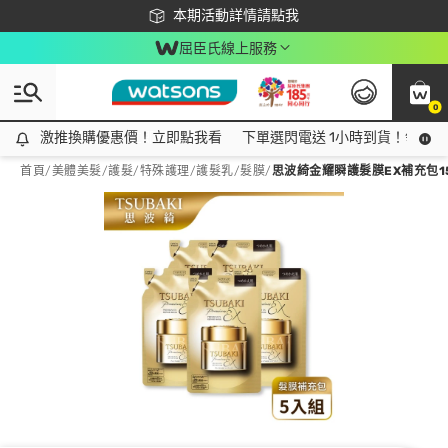
下載app最高回饋$350
本期活動詳情請點我
屈臣氏線上服務
0
激推換購優惠價！立即點我看
激推換購優惠價！立即點我看
下單選閃電送 1小時到貨！領神券
首頁
/
美體美髮
/
護髮/特殊護理
/
護髮乳/髮膜
/
思波綺金耀瞬護髮膜EX補充包15