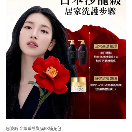
思波綺 金耀瞬護髮膜EX補充包