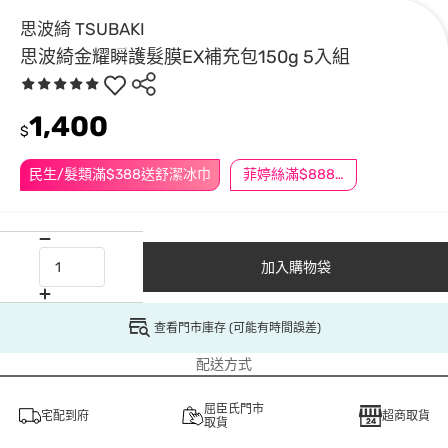
思波綺 TSUBAKI
思波綺金耀瞬護髮膜EX補充包150g 5入組
1,400
$
民生/髮類滿$388送舒潔冰巾
菲婷絲滿$888折$88
加入購物袋
查看門市庫存 (可能有時間誤差)
配送方式
屈臣氏門市
宅配到府
超商取貨
取貨