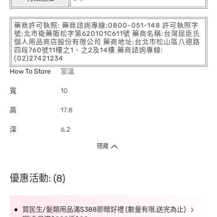
藥商許可執照: 藥商諮詢專線:0800-051-148 許可執照字
號:北市衛藥販松字第620101C611號 藥商名稱:台灣屈臣氏
個人用品商店股份有限公司 藥商地址:台北市松山區八德路
四段760號11樓之1、之2及14樓 藥商諮詢專線:
(02)27421234
How To Store
室溫
寬
10
高
17.8
深
6.2
隱藏
優惠活動: (8)
買民生/髮類用品滿$388即贈好禮 (數量有限,送完為止)