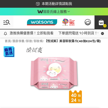
下載app最高回饋$350
本期活動詳情請點我
屈臣氏線上服務
0
激推換購優惠價！立即點我看
激推換購優惠價！立即點我看
下單選閃電送 1小時到貨！領神券
首頁
/
臉部保養
/
卸妝
/
卸妝棉
/
【悅拭美】美容卸妝濕巾(40抽X24包/箱)