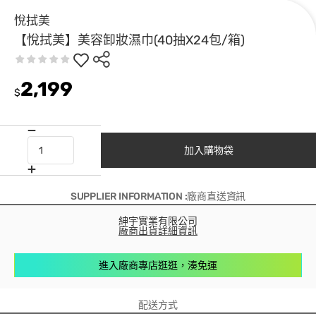
悅拭美
【悅拭美】美容卸妝濕巾(40抽X24包/箱)
2,199
$
加入購物袋
SUPPLIER INFORMATION :廠商直送資訊
紳宇實業有限公司
廠商出貨詳細資訊
進入廠商專店逛逛，湊免運
配送方式