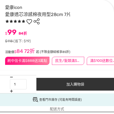
愛康icon
愛康透芯涼感棉夜用型28cm 7片
99
$
84折
$118
(省下: $19)
84
72折
$
起
(不限金額結帳享85折)
活動價
刷中信卡滿$888送3萬點
民生/髮類滿$388送舒潔冰巾
滿$100
加入購物袋
查看門市庫存 (可能有時間誤差)
配送方式