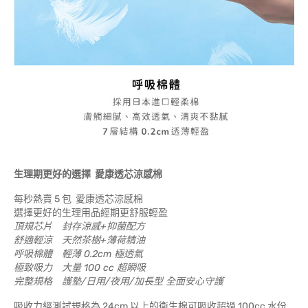
生理期更好的選擇 愛康透芯涼感棉
每秒熱賣 5 包 愛康透芯涼感棉
選擇更好的生理用品經期更舒服輕盈
頂規芯片 封存涼感+抑菌配方
舒適輕涼 天然茶樹+薄荷精油
呼吸棉體 輕薄 0.2cm 極透氣
極致吸力 大量 100 cc 超瞬吸
完整規格 護墊/日用/夜用/加長型 全面安心守護
吸收力經測試規格為 24cm 以上的衛生棉可吸收超過 100cc 水份