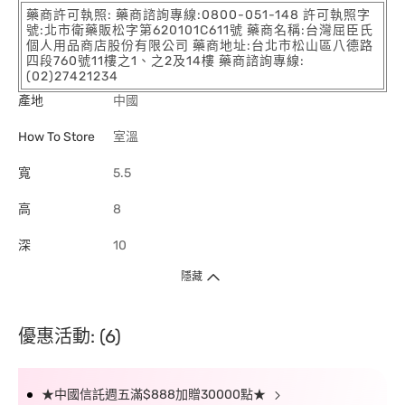
藥商許可執照: 藥商諮詢專線:0800-051-148 許可執照字
號:北市衛藥販松字第620101C611號 藥商名稱:台灣屈臣氏
個人用品商店股份有限公司 藥商地址:台北市松山區八德路
四段760號11樓之1、之2及14樓 藥商諮詢專線:
(02)27421234
產地
中國
How To Store
室溫
寬
5.5
高
8
深
10
隱藏
優惠活動: (6)
★中國信託週五滿$888加贈30000點★