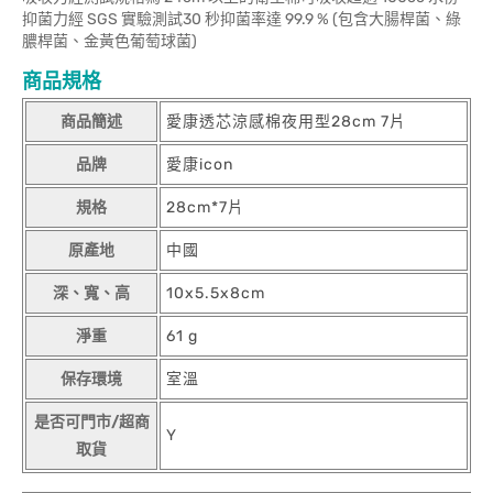
抑菌力經 SGS 實驗測試30 秒抑菌率達 99.9 % (包含大腸桿菌、綠
膿桿菌、金黃色葡萄球菌)
商品規格
商品簡述
愛康透芯涼感棉夜用型28cm 7片
品牌
愛康icon
規格
28cm*7片
原產地
中國
深、寬、高
10x5.5x8cm
淨重
61 g
保存環境
室溫
是否可門市/超商
Y
取貨