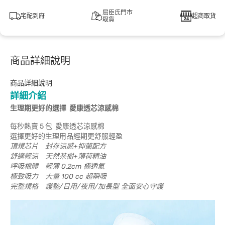
屈臣氏門市
宅配到府
超商取貨
取貨
商品詳細說明
商品詳細說明
詳細介紹
生理期更好的選擇 愛康透芯涼感棉
每秒熱賣 5 包 愛康透芯涼感棉
選擇更好的生理用品經期更舒服輕盈
頂規芯片 封存涼感+抑菌配方
舒適輕涼 天然茶樹+薄荷精油
呼吸棉體 輕薄 0.2cm 極透氣
極致吸力 大量 100 cc 超瞬吸
完整規格 護墊/日用/夜用/加長型 全面安心守護