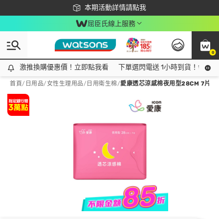
下載app最高回饋$350
本期活動詳情請點我
屈臣氏線上服務
0
激推換購優惠價！立即點我看
激推換購優惠價！立即點我看
下單選閃電送 1小時到貨！領神券
首頁
/
日用品
/
女性生理用品
/
日用衛生棉
/
愛康透芯涼感棉夜用型28CM 7片