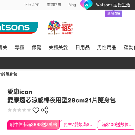
Watsons 屈氏生活
下載 APP
查詢門市
Blog
新登場!!
醫美
專櫃
保健
美體美髮
日用品
男性用品
運動
1片隨身包
愛康icon
愛康透芯涼感棉夜用型28cm21片隨身包
刷中信卡滿$888送3萬點
民生/髮類滿$388送舒潔冰巾
滿$100送數位印花