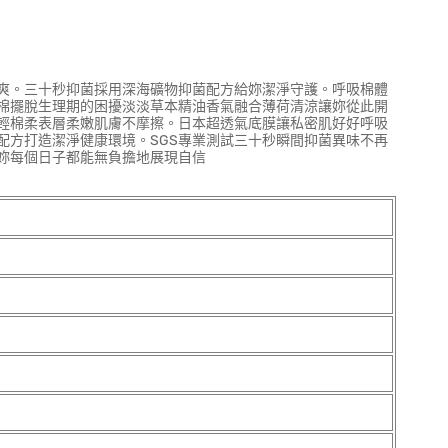
爽。三十秒抑菌採用深海礦物抑菌配方給妳潔淨守護。呼吸棉體
棉擺脫生理期的困擾淡淡草本精油香氣融合薄荷清涼讓妳從此開
輕棉柔表層柔嫩肌膚不摩擦。日本超透氣底膜讓私密肌好好呼吸
配方打造潔淨健康環境。SGS專業測試三十秒瞬間抑菌異味不再
妳每個日子都能無負擔地展現自信