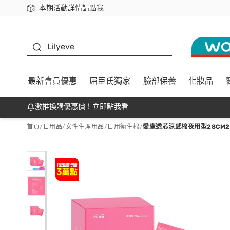
本期活動詳情請點我
下載app最高回饋$350
K beauty
Lilyeve
最新會員優惠
屈臣氏獨家
臉部保養
化妝品
激推換購優惠價！立即點我看
首頁
/
日用品
/
女性生理用品
/
日用衛生棉
/
愛康透芯涼感棉夜用型28CM2