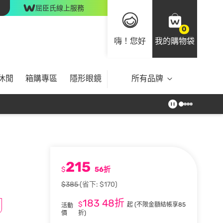
屈臣氏線上服務
0
嗨！您好
我的購物袋
休閒
箱購專區
隱形眼鏡
所有品牌
215
$
56折
$385
(省下: $170)
183
48折
$
起
(不限金額結帳享85
活動
價
折)