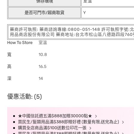
保存環境
室溫
是否可門市/超商取貨
Y
藥商許可執照: 藥商諮詢專線:0800-051-148 許可執照字號
用品商店股份有限公司 藥商地址:台北市松山區八德路四段760號11樓
How To Store
室溫
寬
10.8
高
16.5
深
14
優惠活動: (5)
★中國信託週五滿$888加贈30000點★
買民生/髮類用品滿$388即贈好禮 (數量有限,送完為止)
購買全店商品滿$100送數位印花一張
買民生/髮類用品滿$388即贈好禮 (數量有限,送完為止)