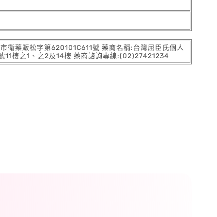
:北市衛藥販松字第620101C611號 藥商名稱:台灣屈臣氏個人
之1、之2及14樓 藥商諮詢專線:(02)27421234