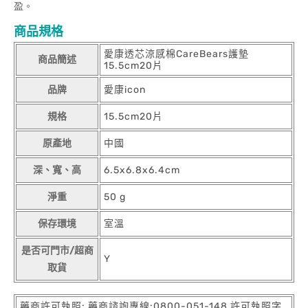
盈。
商品規格
愛康透芯涼感棉CareBears護墊
商品簡述
15.5cm20片
品牌
愛康icon
規格
15.5cm20片
原產地
中國
深、寬、高
6.5x6.8x6.4cm
淨重
50 g
保存環境
室溫
是否可門市/超商
Y
取貨
藥商許可執照: 藥商諮詢專線:0800-051-148 許可執照字