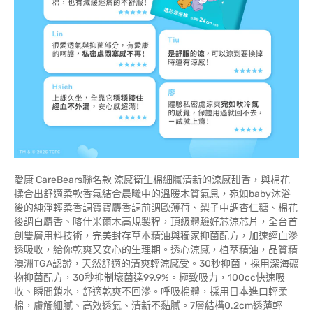
愛康 CareBears聯名款 涼感衛生棉細膩清新的涼感甜香，與棉花
揉合出舒適柔軟香氣結合晨曦中的溫暖木質氣息，宛如baby沐浴
後的純淨輕柔香調寶寶麝香調前調歐薄荷、梨子中調杏仁糖、棉花
後調白麝香、喀什米爾木高規製程，頂級體驗好芯涼芯片，全台首
創雙層用料技術，完美封存草本精油與獨家抑菌配方，加速經血滲
透吸收，給你乾爽又安心的生理期。透心涼感，植萃精油，品質精
澳洲TGA認證，天然舒適的清爽輕涼感受。30秒抑菌，採用深海礦
物抑菌配方，30秒抑制壞菌達99.9%。極致吸力，100cc快速吸
收、瞬間鎖水，舒適乾爽不回滲。呼吸棉體，採用日本進口輕柔
棉，膚觸細膩、高效透氣、清新不黏膩。7層結構0.2cm透薄輕