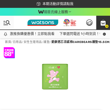
下載app最高回饋$350
本期活動詳情請點我
屈臣氏線上服務
0
激推換購優惠價！立即點我看
激推換購優惠價！立即點我看
下單選閃電送 1小時到貨！領神券
首頁
/
日用品
/
女性生理用品
/
護墊
/
愛康透芯涼感棉CAREBEARS護墊15.5CM