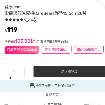
愛康icon
愛康透芯涼感棉CareBears護墊15.5cm20片
119
$
105
88折
$
起
(官網不限金額享88折)
活動價
官網不限金額享88折
民生/髮類滿$388送舒潔冰巾
滿$100送數位印花
加入購物袋
查看門市庫存 (可能有時間誤差)
配送方式
屈臣氏門市