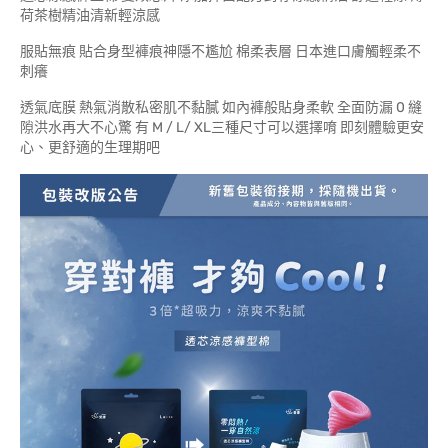
荷茶樹精油清新輕涼感
服貼無痕 貼合身型褲痕神隱不尷尬 棉柔表層 日本進口膚觸輕柔不
刺癢
透氣底膜 熱氣消散私密肌不黏膩 如內褲般貼身柔軟 全面防漏 0 縫
隙洪水再大不心驚 有 M / L/ XL三種尺寸可以選擇唷 即刻體驗更安
心、更舒適的生理期吧