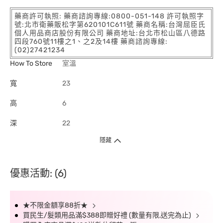
藥商許可執照: 藥商諮詢專線:0800-051-148 許可執照字
號:北市衛藥販松字第620101C611號 藥商名稱:台灣屈臣氏
個人用品商店股份有限公司 藥商地址:台北市松山區八德路
四段760號11樓之1、之2及14樓 藥商諮詢專線:
(02)27421234
How To Store
室溫
寬
23
高
6
深
22
隱藏
優惠活動: (6)
★不限金額享88折★
買民生/髮類用品滿$388即贈好禮 (數量有限,送完為止)