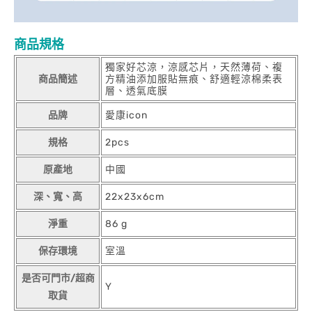
商品規格
獨家好芯涼，涼感芯片，天然薄荷、複
商品簡述
方精油添加服貼無痕、舒適輕涼棉柔表
層、透氣底膜
品牌
愛康icon
規格
2pcs
原產地
中國
深、寬、高
22x23x6cm
淨重
86 g
保存環境
室溫
是否可門市/超商
Y
取貨