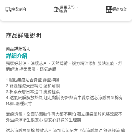
屈臣氏門市
宅配到府
超商取貨
取貨
商品詳細說明
商品詳細說明
詳細介紹
獨家好芯涼，涼感芯片，天然薄荷、複方精油添加 服貼無痕、舒
適輕涼 棉柔表層、透氣底膜
1.服貼無痕貼合身型 褲型神隱
2.舒適輕涼天然精油 溫和解悶
3.棉柔表層日本進口 膚觸輕柔
4.透氣底膜解放熱氣 趕走黏膩 好評熱賣中愛康透芯涼感褲型棉有
M和L兩種尺寸
無痕透氣、全面防漏動作再大都不用怕 獨立鋁袋單片包裝涼感不
外溢純淨衛生很安心 更安心舒適的生理期
透芯涼感褲型棉 雙效芯片 添加抑菌配方封存涼感精油 舒適輕涼 薄