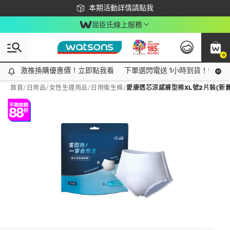
下載app最高回饋$350
本期活動詳情請點我
屈臣氏線上服務
0
激推換購優惠價！立即點我看
激推換購優惠價！立即點我看
下單選閃電送 1小時到貨！領神券
首頁
/
日用品
/
女性生理用品
/
日用衛生棉
/
愛康透芯涼感褲型棉XL號2片裝(新