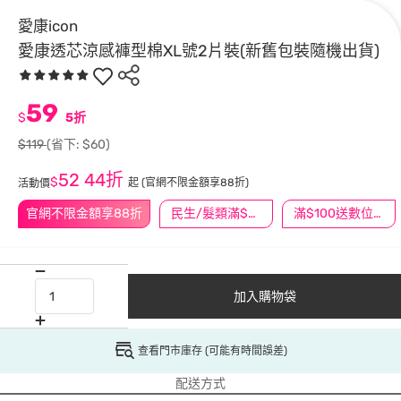
愛康icon
愛康透芯涼感褲型棉XL號2片裝(新舊包裝隨機出貨)
59
$
5折
$119
(省下: $60)
52
44折
$
起
(官網不限金額享88折)
活動價
官網不限金額享88折
民生/髮類滿$388送舒潔冰巾
滿$100送數位印花
加入購物袋
查看門市庫存 (可能有時間誤差)
配送方式